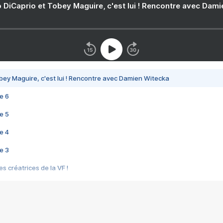
 DiCaprio et Tobey Maguire, c'est lui ! Rencontre avec Dam
bey Maguire, c'est lui ! Rencontre avec Damien Witecka
e 6
e 5
e 4
e 3
s créatrices de la VF !
e 2
e 1
e Mektoub My Love arrive enfin ! Rencontre avec Shaïn Boumedine et Sal