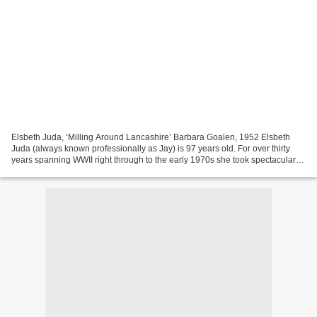
Elsbeth Juda, ‘Milling Around Lancashire’ Barbara Goalen, 1952 Elsbeth
Juda (always known professionally as Jay) is 97 years old. For over thirty
years spanning WWII right through to the early 1970s she took spectacular
photographs of contemporary Britain....