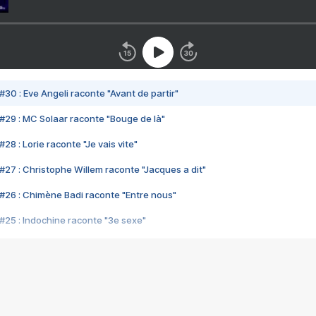
#30 : Eve Angeli raconte "Avant de partir"
#29 : MC Solaar raconte "Bouge de là"
28 : Lorie raconte "Je vais vite"
#27 : Christophe Willem raconte "Jacques a dit"
#26 : Chimène Badi raconte "Entre nous"
#25 : Indochine raconte "3e sexe"
#24 : Zaho raconte "C'est chelou"
#23 : Patrick Bruel raconte "Au café des délices"
#22 : Kyo raconte "Le chemin"