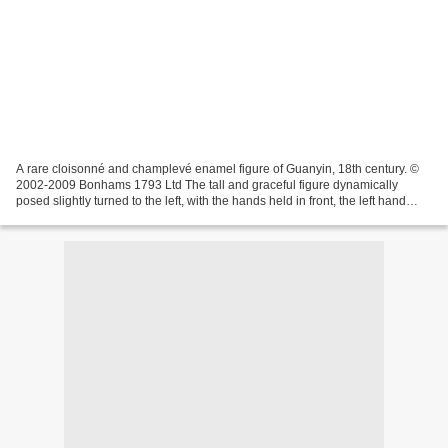
A rare cloisonné and champlevé enamel figure of Guanyin, 18th century. ©
2002-2009 Bonhams 1793 Ltd The tall and graceful figure dynamically
posed slightly turned to the left, with the hands held in front, the left hand
held in harina mudra and the right...