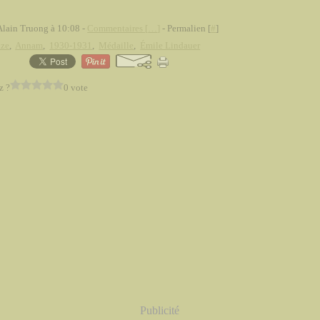
Alain Truong à 10:08 -
Commentaires [
…
]
- Permalien [
#
]
nze
,
Annam
,
1930-1931
,
Médaille
,
Émile Lindauer
z ?
0 vote
Publicité