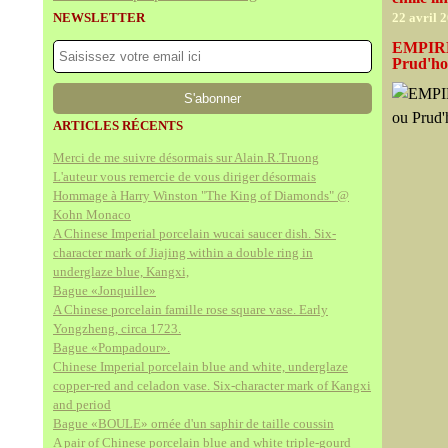
NEWSLETTER
22 avril 
EMPIRE 
Prud'h
ARTICLES RÉCENTS
Merci de me suivre désormais sur Alain.R.Truong
L'auteur vous remercie de vous diriger désormais
Hommage à Harry Winston "The King of Diamonds" @
Kohn Monaco
A Chinese Imperial porcelain wucai saucer dish. Six-
character mark of Jiajing within a double ring in
underglaze blue, Kangxi,
Bague «Jonquille»
A Chinese porcelain famille rose square vase. Early
Yongzheng, circa 1723.
Bague «Pompadour».
Chinese Imperial porcelain blue and white, underglaze
copper-red and celadon vase. Six-character mark of Kangxi
and period
Bague «BOULE» ornée d'un saphir de taille coussin
A pair of Chinese porcelain blue and white triple-gourd