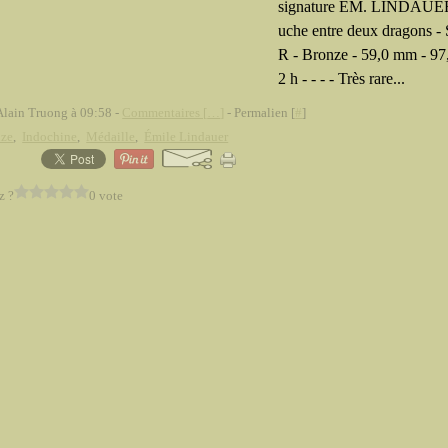
signature EM. LINDAUER
uche entre deux dragons -
R - Bronze - 59,0 mm - 97
2 h - - - - Très rare...
Alain Truong à 09:58 -
Commentaires [
…
]
- Permalien [
#
]
nze
,
Indochine
,
Médaille
,
Émile Lindauer
z ?
0 vote