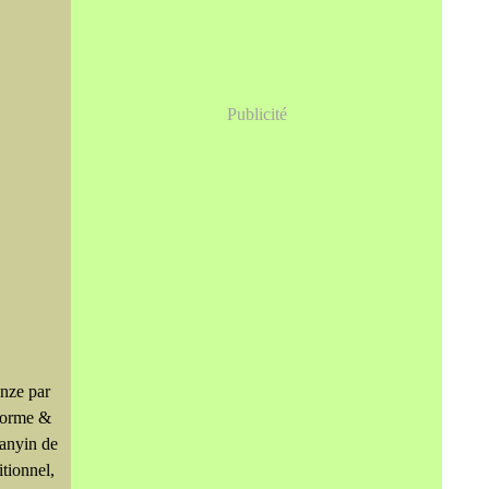
Publicité
onze par
lorme &
anyin de
itionnel,