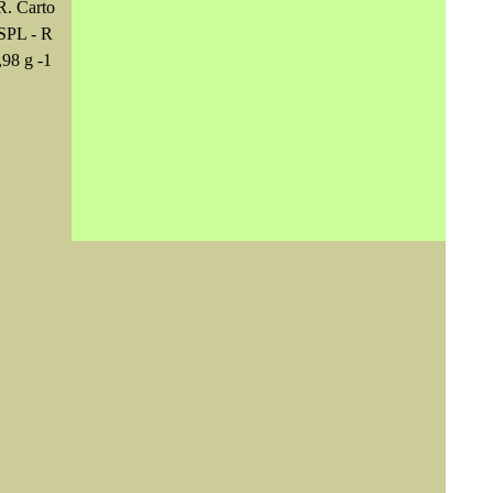
. Carto
 SPL - R
,98 g -1