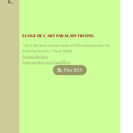
h...
ELOGE DE L'ART PAR ALAIN TRUONG
"Art is the most intense mode of individualism that the
world has known." Oscar Wilde
Accueil du blog
Créer un blog avec CanalBlog
Flux RSS