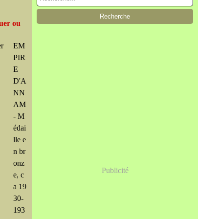
uer ou
EM
PIR
E
D'A
NN
AM
- M
édai
lle e
n br
onz
Publicité
e, c
a 19
30-
193