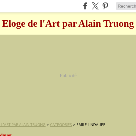
Eloge de l'Art par Alain Truong
Publicité
 L'ART PAR ALAIN TRUONG
>
CATEGORIES
>
EMILE LINDAUER
ndauer