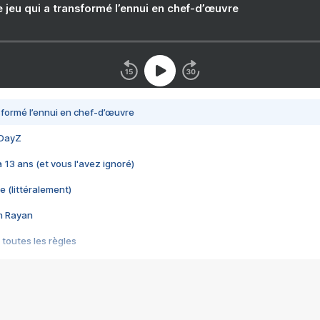
e jeu qui a transformé l’ennui en chef-d’œuvre
nsformé l’ennui en chef-d’œuvre
 DayZ
 a 13 ans (et vous l'avez ignoré)
e (littéralement)
im Rayan
 toutes les règles
s les jeux vidéo
us choquant de Rockstar ? - Le scandale BULLY
e plus moche de Steam