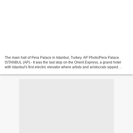
The main hall of Pera Palace in Istanbul, Turkey. AP Photo/Pera Palace.
ISTANBUL (AP).- It was the last stop on the Orient Express, a grand hotel
with Istanbul's first electric elevator where artists and aristocrats sipped
champagne beneath chandeliers...