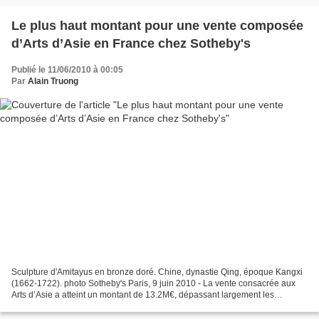
Le plus haut montant pour une vente composée
d’Arts d’Asie en France chez Sotheby's
Publié le 11/06/2010 à 00:05
Par
Alain Truong
Sculpture d'Amitayus en bronze doré. Chine, dynastie Qing, époque Kangxi
(1662-1722). photo Sotheby's Paris, 9 juin 2010 - La vente consacrée aux
Arts d’Asie a atteint un montant de 13.2M€, dépassant largement les
estimations de à 3.9 à 5.5 M€, soit 106%...