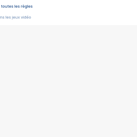
 toutes les règles
s les jeux vidéo
us choquant de Rockstar ? - Le scandale BULLY
e plus moche de Steam
du RÊVE tourne au CAUCHEMAR
pendant 8 heures
it… à tort
umiliés par un jeu vidéo
ire - Final Fantasy 8
ti un empire - Age of Empires
story DOFUS
tard, il crée l'un des pires jeux de tous les temps, MindsEye.