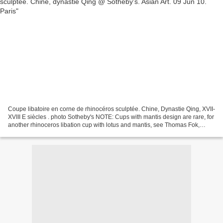
Coupe libatoire en corne de rhinocéros sculptée. Chine, Dynastie Qing, XVII-
XVIII E siècles . photo Sotheby's NOTE: Cups with mantis design are rare, for
another rhinoceros libation cup with lotus and mantis, see Thomas Fok,
Connoisseurship of Rhinoceros...