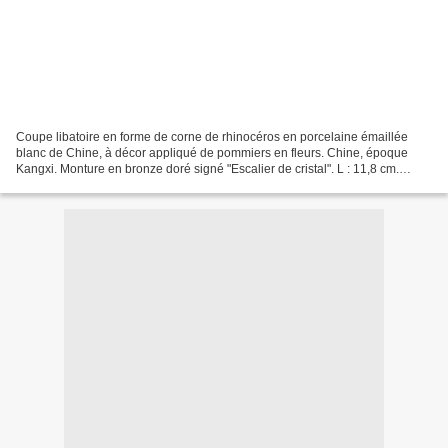
Coupe libatoire en forme de corne de rhinocéros en porcelaine émaillée
blanc de Chine, à décor appliqué de pommiers en fleurs. Chine, époque
Kangxi. Monture en bronze doré signé "Escalier de cristal". L : 11,8 cm.
Estimation : 400/600€ DIMANCHE 11 OCTOBRE...