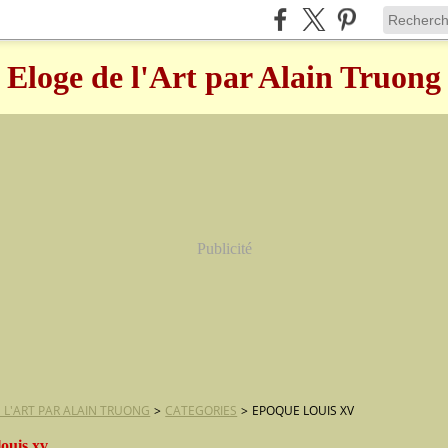
Eloge de l'Art par Alain Truong
Publicité
 L'ART PAR ALAIN TRUONG
>
CATEGORIES
>
EPOQUE LOUIS XV
ouis xv