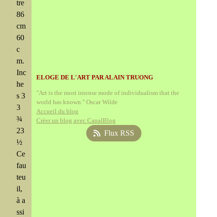
tre
86
cm
60
c
m.
Inc
ELOGE DE L'ART PAR ALAIN TRUONG
he
"Art is the most intense mode of individualism that the
s 3
world has known." Oscar Wilde
3
Accueil du blog
¾
Créer un blog avec CanalBlog
23
Flux RSS
½
Ce
fau
teu
il,
à a
ssi