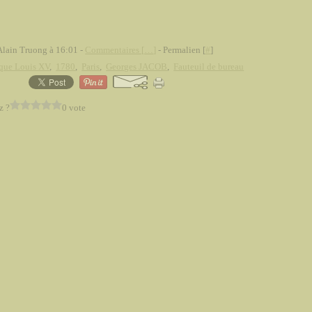
Alain Truong à 16:01 -
Commentaires [
…
]
- Permalien [
#
]
que Louis XV
,
1780
,
Paris
,
Georges JACOB
,
Fauteuil de bureau
z ?
0 vote