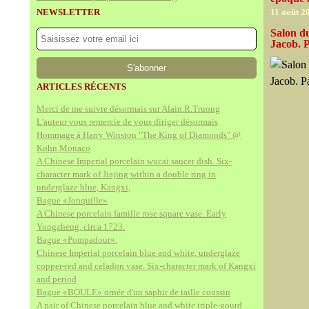
NEWSLETTER
11 août 2
Salon du
Jacob. 
ARTICLES RÉCENTS
Merci de me suivre désormais sur Alain.R.Truong
L'auteur vous remercie de vous diriger désormais
Hommage à Harry Winston "The King of Diamonds" @
Kohn Monaco
A Chinese Imperial porcelain wucai saucer dish. Six-
character mark of Jiajing within a double ring in
underglaze blue, Kangxi,
Bague «Jonquille»
A Chinese porcelain famille rose square vase. Early
Yongzheng, circa 1723.
Bague «Pompadour».
Chinese Imperial porcelain blue and white, underglaze
copper-red and celadon vase. Six-character mark of Kangxi
and period
Bague «BOULE» ornée d'un saphir de taille coussin
A pair of Chinese porcelain blue and white triple-gourd