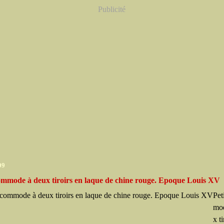
Publicité
09
commode à deux tiroirs en laque de chine rouge. Epoque Louis XV
Pet
mo
x ti