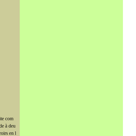
ite com
de à deu
roirs en l