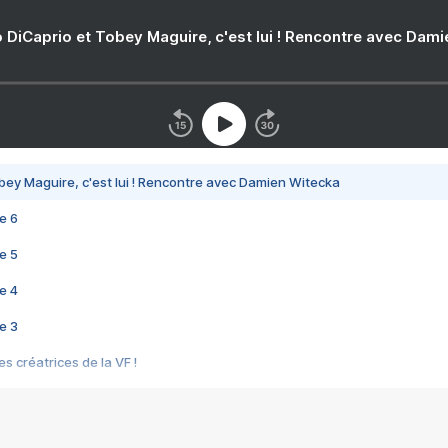
 DiCaprio et Tobey Maguire, c'est lui ! Rencontre avec Dam
bey Maguire, c'est lui ! Rencontre avec Damien Witecka
e 6
e 5
e 4
e 3
s créatrices de la VF !
e 2
e 1