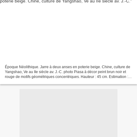
Époque Néolithique. Jarre à deux anses en poterie beige. Chine, culture de
Yangshao, Ve au IIe siècle av. J.-C. photo Piasa à décor peint brun noir et
rouge de motifs géométriques concentriques. Hauteur : 45 cm. Estimation : 1
500 / 2 000 € Test de thermoluminescence...