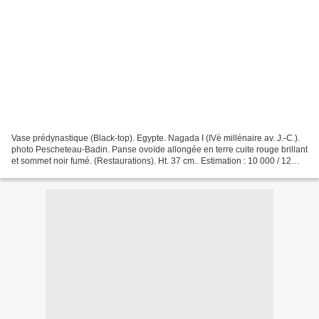
Vase prédynastique (Black-top). Egypte. Nagada I (IVè millénaire av. J.-C.).
photo Pescheteau-Badin. Panse ovoïde allongée en terre cuite rouge brillant
et sommet noir fumé. (Restaurations). Ht. 37 cm.. Estimation : 10 000 / 12
000 € Bibli. : Vandier,...