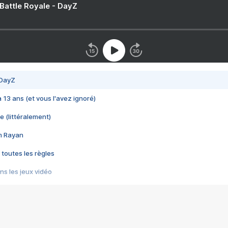
 Battle Royale - DayZ
 DayZ
 a 13 ans (et vous l'avez ignoré)
e (littéralement)
im Rayan
 toutes les règles
s les jeux vidéo
us choquant de Rockstar ? - Le scandale BULLY
e plus moche de Steam
du RÊVE tourne au CAUCHEMAR