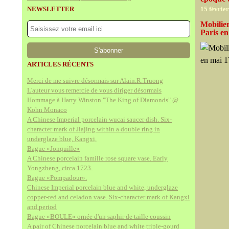
NEWSLETTER
15 févrie
Mobilier
Paris e
ARTICLES RÉCENTS
Merci de me suivre désormais sur Alain.R.Truong
L'auteur vous remercie de vous diriger désormais
Hommage à Harry Winston "The King of Diamonds" @
Kohn Monaco
A Chinese Imperial porcelain wucai saucer dish. Six-
character mark of Jiajing within a double ring in
underglaze blue, Kangxi,
Bague «Jonquille»
A Chinese porcelain famille rose square vase. Early
Yongzheng, circa 1723.
Bague «Pompadour».
Chinese Imperial porcelain blue and white, underglaze
copper-red and celadon vase. Six-character mark of Kangxi
and period
Bague «BOULE» ornée d'un saphir de taille coussin
A pair of Chinese porcelain blue and white triple-gourd