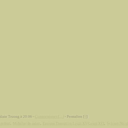
Alain Truong à 20:06 -
Commentaires [
…
]
- Permalien [
#
]
 redoré
,
Mobilier de salon
,
Epoque Transition Louis XV-Louis XVI
,
Sylvain Nico