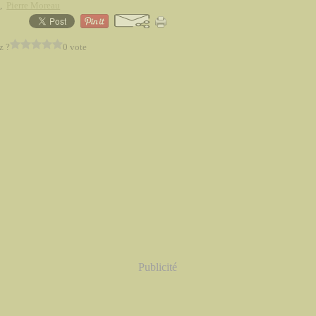
d
,
Pierre Moreau
z ?
0 vote
Publicité