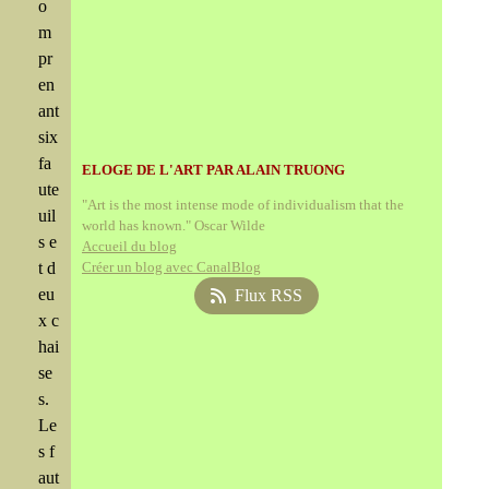
o
m
pr
en
ant
six
fa
ELOGE DE L'ART PAR ALAIN TRUONG
ute
"Art is the most intense mode of individualism that the
uil
world has known." Oscar Wilde
s e
Accueil du blog
t d
Créer un blog avec CanalBlog
eu
Flux RSS
x c
hai
se
s.
Le
s f
aut