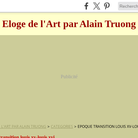
Eloge de l'Art par Alain Truong
Publicité
 L'ART PAR ALAIN TRUONG
>
CATEGORIES
>
EPOQUE TRANSITION LOUIS XV-LOU
ransition louis xv-louis xvi