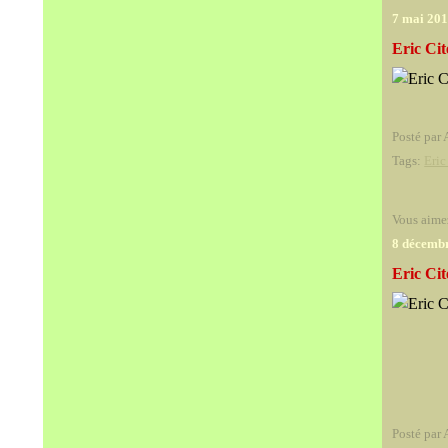
7 mai 20
Eric Ci
Posté par 
Tags:
Eric
Vous aime
8 décemb
Eric Ci
Posté par 