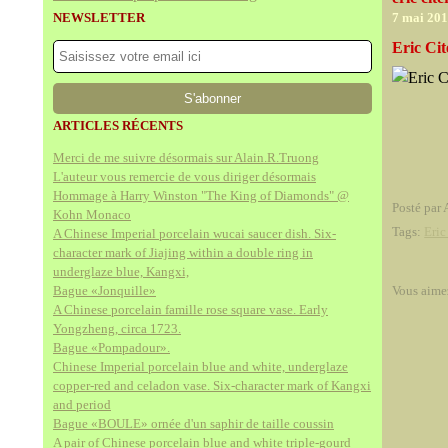
NEWSLETTER
7 mai 20
Eric Cit
ARTICLES RÉCENTS
Merci de me suivre désormais sur Alain.R.Truong
L'auteur vous remercie de vous diriger désormais
Hommage à Harry Winston "The King of Diamonds" @
Posté par 
Kohn Monaco
Tags:
Eric
A Chinese Imperial porcelain wucai saucer dish. Six-
character mark of Jiajing within a double ring in
underglaze blue, Kangxi,
Bague «Jonquille»
Vous aime
A Chinese porcelain famille rose square vase. Early
Yongzheng, circa 1723.
Bague «Pompadour».
Chinese Imperial porcelain blue and white, underglaze
copper-red and celadon vase. Six-character mark of Kangxi
and period
Bague «BOULE» ornée d'un saphir de taille coussin
A pair of Chinese porcelain blue and white triple-gourd