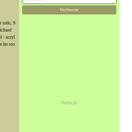
 toile, 9
Richard
f : acryl
t tin roo
Publicité