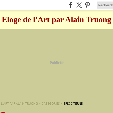
Eloge de l'Art par Alain Truong
Publicité
 L'ART PAR ALAIN TRUONG
>
CATEGORIES
>
ERIC CITERNE
erne