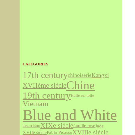
CATÉGORIES
17th century
Kangxi
chinoiserie
Chine
XVIIème siècle
19th century
Huile sur toile
Vietnam
Blue and White
XIXe siècle
famille rose
Jade
bleu et blanc
XVIIIe siècle
XVIIe siècle
Pablo Picasso