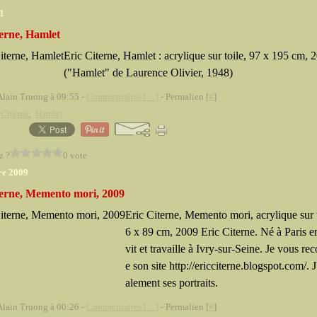
11
terne, Hamlet
Eric Citerne, Hamlet : acrylique sur toile, 97 x 195 cm, 
("Hamlet" de Laurence Olivier, 1948)
Alain Truong à 09:55 -
Commentaires [
…
]
- Permalien [
#
]
 Citerne
,
Hamlet
z ?
0 vote
re 2009
terne, Memento mori, 2009
Eric Citerne, Memento mori, acrylique sur t
6 x 89 cm, 2009 Eric Citerne. Né à Paris e
vit et travaille à Ivry-sur-Seine. Je vous 
e son site http://ericciterne.blogspot.com/. 
alement ses portraits.
Alain Truong à 00:26 -
Commentaires [
…
]
- Permalien [
#
]