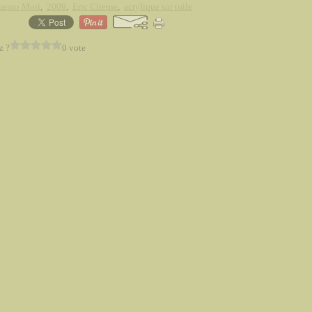
ento Mori
,
2009
,
Eric Citerne
,
acrylique sur toile
z ?
0 vote