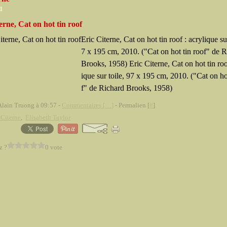
11
erne, Cat on hot tin roof
Eric Citerne, Cat on hot tin roof : acrylique sur
7 x 195 cm, 2010. ("Cat on hot tin roof" de 
Brooks, 1958) Eric Citerne, Cat on hot tin roo
ique sur toile, 97 x 195 cm, 2010. ("Cat on ho
f" de Richard Brooks, 1958)
Alain Truong à 09:57 -
Commentaires [
…
]
- Permalien [
#
]
 Citerne
,
Elisabeth Taylor
z ?
0 vote