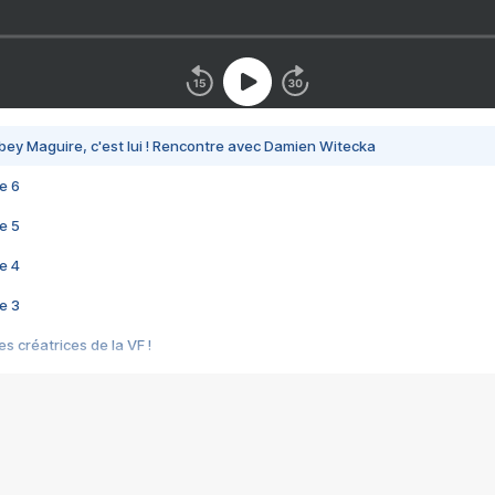
bey Maguire, c'est lui ! Rencontre avec Damien Witecka
e 6
e 5
e 4
e 3
s créatrices de la VF !
e 2
e 1
e Mektoub My Love arrive enfin ! Rencontre avec Shaïn Boumedine et Sal