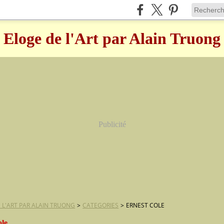
Eloge de l'Art par Alain Truong
Publicité
 L'ART PAR ALAIN TRUONG
>
CATEGORIES
>
ERNEST COLE
ole