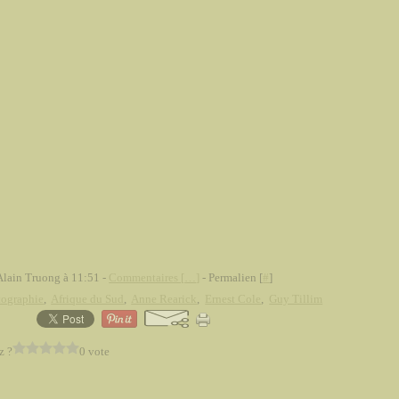
Alain Truong à 11:51 -
Commentaires [
…
]
- Permalien [
#
]
tographie
,
Afrique du Sud
,
Anne Rearick
,
Ernest Cole
,
Guy Tillim
z ?
0 vote