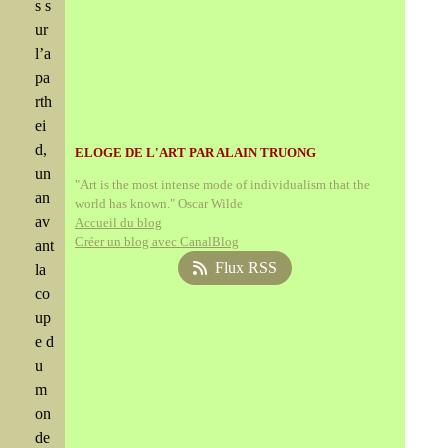
s s
ur
l’a
pa
rth
ei
d,
ELOGE DE L'ART PAR ALAIN TRUONG
un
"Art is the most intense mode of individualism that the
an
world has known." Oscar Wilde
av
Accueil du blog
Créer un blog avec CanalBlog
ant
Flux RSS
la
co
up
e d
u
m
on
de