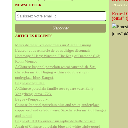
NEWSLETTER
19 avril 
Ernest C
jours" 
ARTICLES RÉCENTS
Merci de me suivre désormais sur Alain.R.Truong
L'auteur vous remercie de vous diriger désormais
Hommage à Harry Winston "The King of Diamonds" @
Kohn Monaco
A Chinese Imperial porcelain wucai saucer dish. Six-
character mark of Jiajing within a double ring in
underglaze blue, Kangxi,
Bague «Jonquille»
A Chinese porcelain famille rose square vase. Early
Yongzheng, circa 1723.
Bague «Pompadour».
Chinese Imperial porcelain blue and white, underglaze
copper-red and celadon vase. Six-character mark of Kangxi
and period
Bague «BOULE» ornée d'un saphir de taille coussin
A pair of Chinese porcelain blue and white triple-gourd