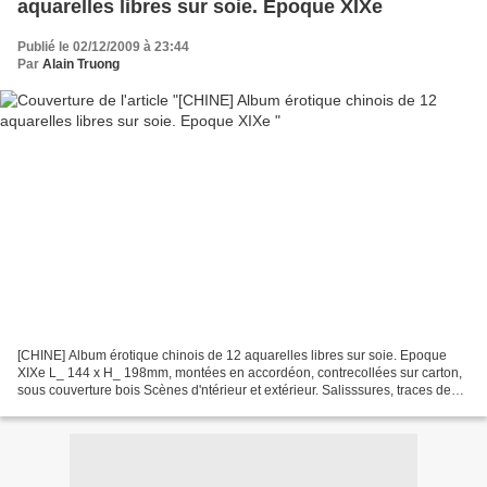
aquarelles libres sur soie. Epoque XIXe
Publié le 02/12/2009 à 23:44
Par
Alain Truong
[CHINE] Album érotique chinois de 12 aquarelles libres sur soie. Epoque
XIXe L_ 144 x H_ 198mm, montées en accordéon, contrecollées sur carton,
sous couverture bois Scènes d'ntérieur et extérieur. Salisssures, traces de
noir sur les personnages. Estimation...