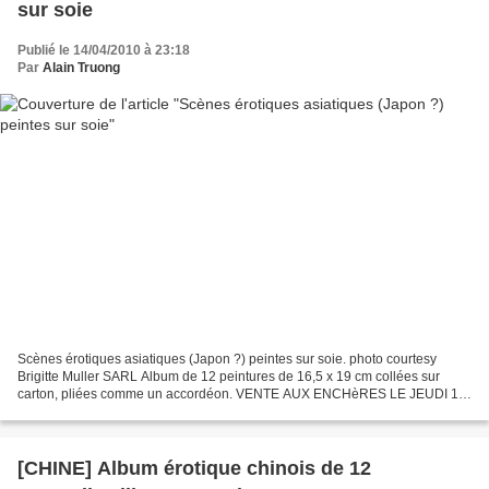
sur soie
Publié le 14/04/2010 à 23:18
Par
Alain Truong
Scènes érotiques asiatiques (Japon ?) peintes sur soie. photo courtesy
Brigitte Muller SARL Album de 12 peintures de 16,5 x 19 cm collées sur
carton, pliées comme un accordéon. VENTE AUX ENCHèRES LE JEUDI 15
AVRIL à AUTUN par Brigitte Muller SARL. Tél....
[CHINE] Album érotique chinois de 12