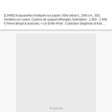
[CHINE] 8 aquarelles érotiques sur papier, XIXe siècle L_309 x H_ 303,
montées sur carton. Cartons de support effrangés. Estimation : 1 000 - 1 500
€ Pierre Bergé & associés. « Un Enfer Privé : Collection Sieglinde et Karl
Ludwig Leonhardt » Jeudi 03...
Publicité