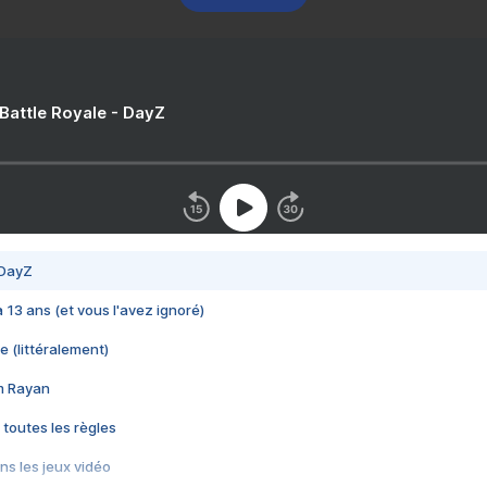
 Battle Royale - DayZ
 DayZ
 a 13 ans (et vous l'avez ignoré)
e (littéralement)
im Rayan
 toutes les règles
s les jeux vidéo