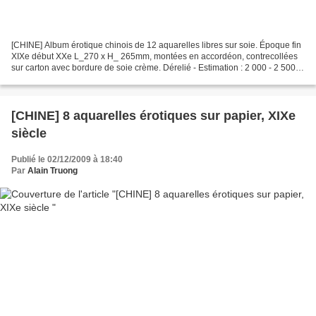
[CHINE] Album érotique chinois de 12 aquarelles libres sur soie. Époque fin
XIXe début XXe L_270 x H_ 265mm, montées en accordéon, contrecollées
sur carton avec bordure de soie crème. Dérelié - Estimation : 2 000 - 2 500 €
Pierre Bergé & associés. « Un...
[CHINE] 8 aquarelles érotiques sur papier, XIXe
siècle
Publié le 02/12/2009 à 18:40
Par
Alain Truong