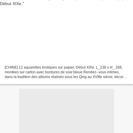
[CHINE] 12 aquarelles érotiques sur papier, Début XIXe. L_238 x H_ 288,
montées sur carton avec bordures de soie bleue Rendez--vous intimes,
dans la tradition des albums réalisés sous les Qing au XVIIIe siècle, décors
luxueux de jardins ou pavillons....