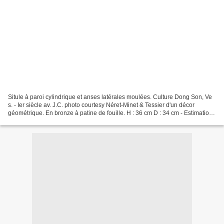
Situle à paroi cylindrique et anses latérales moulées. Culture Dong Son, Ve
s. - Ier siècle av. J.C. photo courtesy Néret-Minet & Tessier d'un décor
géométrique. En bronze à patine de fouille. H : 36 cm D : 34 cm - Estimation :
5 000 - 5 500 € Personnage,...