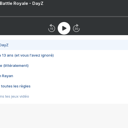
 Battle Royale - DayZ
 DayZ
 a 13 ans (et vous l'avez ignoré)
e (littéralement)
im Rayan
 toutes les règles
s les jeux vidéo
us choquant de Rockstar ? - Le scandale BULLY
e plus moche de Steam
du RÊVE tourne au CAUCHEMAR