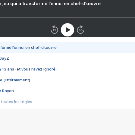
e jeu qui a transformé l’ennui en chef-d’œuvre
nsformé l’ennui en chef-d’œuvre
 DayZ
 a 13 ans (et vous l'avez ignoré)
e (littéralement)
im Rayan
 toutes les règles
s les jeux vidéo
us choquant de Rockstar ? - Le scandale BULLY
e plus moche de Steam