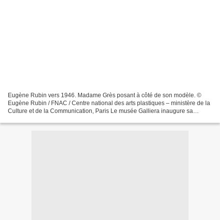
Eugène Rubin vers 1946. Madame Grès posant à côté de son modèle. ©
Eugène Rubin / FNAC / Centre national des arts plastiques – ministère de la
Culture et de la Communication, Paris Le musée Galliera inaugure sa
programmation hors les murs au musée Bourdelle...