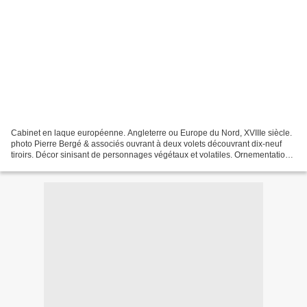
Cabinet en laque européenne. Angleterre ou Europe du Nord, XVIIIe siècle.
photo Pierre Bergé & associés ouvrant à deux volets découvrant dix-neuf
tiroirs. Décor sinisant de personnages végétaux et volatiles. Ornementation
de bronzes. H_152 cm L_100 cm...