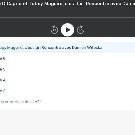
 DiCaprio et Tobey Maguire, c'est lui ! Rencontre avec Dam
bey Maguire, c'est lui ! Rencontre avec Damien Witecka
e 6
e 5
e 4
e 3
s créatrices de la VF !
e 2
e 1
e Mektoub My Love arrive enfin ! Rencontre avec Shaïn Boumedine et Sal