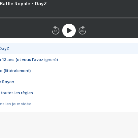
 Battle Royale - DayZ
 DayZ
 a 13 ans (et vous l'avez ignoré)
e (littéralement)
im Rayan
 toutes les règles
s les jeux vidéo
us choquant de Rockstar ? - Le scandale BULLY
e plus moche de Steam
du RÊVE tourne au CAUCHEMAR