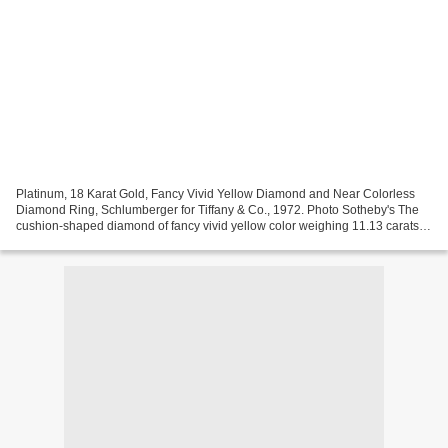
Platinum, 18 Karat Gold, Fancy Vivid Yellow Diamond and Near Colorless
Diamond Ring, Schlumberger for Tiffany & Co., 1972. Photo Sotheby's The
cushion-shaped diamond of fancy vivid yellow color weighing 11.13 carats.,
framed by bees set with small round...