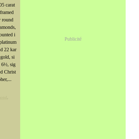
05 carat
 framed
y round
iamonds,
ounted i
Publicité
platinum
d 22 kar
 gold, si
 6½, sig
d Christ
her,...
mond
,