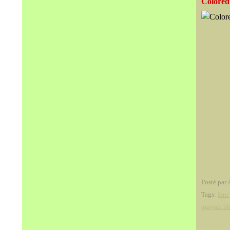
Colored
Posté par 
Tags:
fanc
grayish b