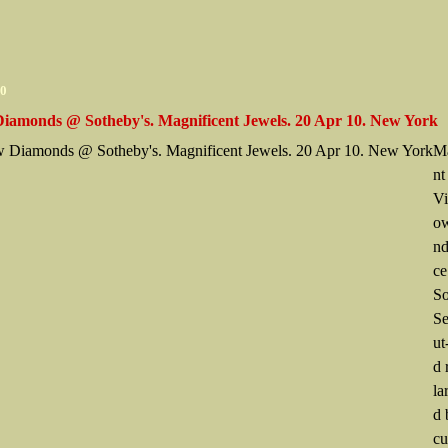
10
Diamonds @ Sotheby's. Magnificent Jewels. 20 Apr 10. New York
Ma
nt
Vi
o
nd
ce
So
Se
ut
d 
la
d 
cu