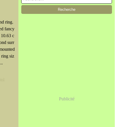
d ring.
ed fancy
 10.63 c
mond surr
 mounted
 ring siz
..
ied
Publicité