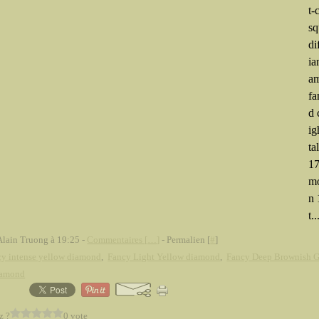
t-
sq
di
ia
am
fa
d 
ig
ta
17
mo
n 
t..
Alain Truong à 19:25 -
Commentaires [
…
]
- Permalien [
#
]
y intense yellow diamond
,
Fancy Light Yellow diamond
,
Fancy Deep Brownish G
iamond
z ?
0 vote