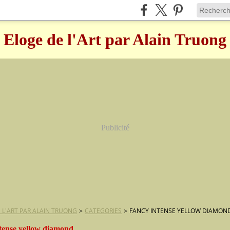
Eloge de l'Art par Alain Truong
Publicité
 L'ART PAR ALAIN TRUONG
>
CATEGORIES
>
FANCY INTENSE YELLOW DIAMON
ntense yellow diamond