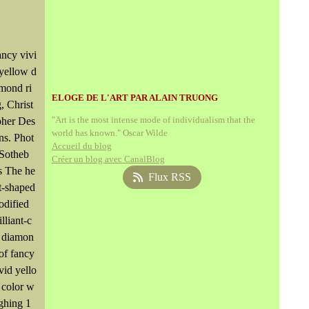
ncy vivi
yellow d
mond ri
ELOGE DE L'ART PAR ALAIN TRUONG
, Christ
"Art is the most intense mode of individualism that the
pher Des
world has known." Oscar Wilde
ns. Phot
Accueil du blog
 Sotheb
Créer un blog avec CanalBlog
s The he
Flux RSS
t-shaped
odified
illiant-c
t diamon
of fancy
vid yello
 color w
ghing 1