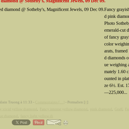
 diamond @ Sotheby's, Magnificent Jewels, 09 Dec 09.
Fancy grayis
d pink diamo
Photo Sotheb
emerald-cut 
of fancy gray
color weighin
arats, framed
d diamonds o
ue weighing 
mately 1.60 c
ounted in pla
ze 6½. Est. 
—225,000...
Alain Truong à 11:33 -
Commentaires [
…
]
- Permalien [
#
]
y vivid yellow diamond
,
Fancy intense yellow diamond
,
pink diamond
,
Graff
,
Fa
lue diamond
,
fancy light yellow di