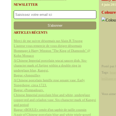
NEWSLETTER
4 juin 20
Colour
ARTICLES RÉCENTS
Merci de me suivre désormais sur Alain.R.Truong
L'auteur vous remercie de vous diriger désormais
Hommage à Harry Winston "The King of Diamonds" @
Kohn Monaco
A Chinese Imperial porcelain wucai saucer dish. Six-
character mark of Jiajing within a double ring in
Posté par 
underglaze blue, Kangxi,
Tags:
hea
Bague «Jonquille»
brilliant-
A Chinese porcelain famille rose square vase. Early
Yongzheng, circa 1723.
Bague «Pompadour».
Vous aime
Chinese Imperial porcelain blue and white, underglaze
copper-red and celadon vase. Six-character mark of Kangxi
and period
Bague «BOULE» ornée d'un saphir de taille coussin
A pair of Chinese porcelain blue and white triple-gourd