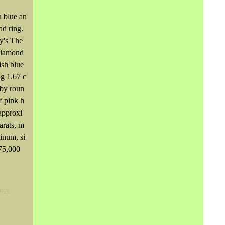
h blue an
nd ring.
y's The
diamond
ish blue
g 1.67 c
 by roun
f pink h
approxi
arats, m
tinum, si
175,000
ncy