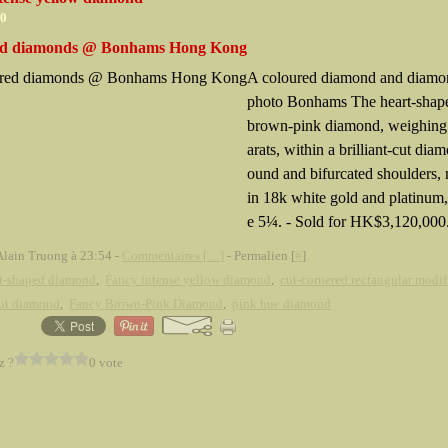
10
ed diamonds @ Bonhams Hong Kong
A coloured diamond and diamon
photo Bonhams The heart-shap
brown-pink diamond, weighing
arats, within a brilliant-cut dia
ound and bifurcated shoulders,
in 18k white gold and platinum,
e 5¼. - Sold for HK$3,120,000.
Alain Truong à 23:54 -
Commentaires [
…
]
- Permalien [
#
]
rt-shaped diamond
,
Fancy intense yellow diamond
,
cut-cornered rectangular modif
cut diamond
,
Fancy Brown-Pink Diamond
,
pink hue diamond
z ?
0 vote