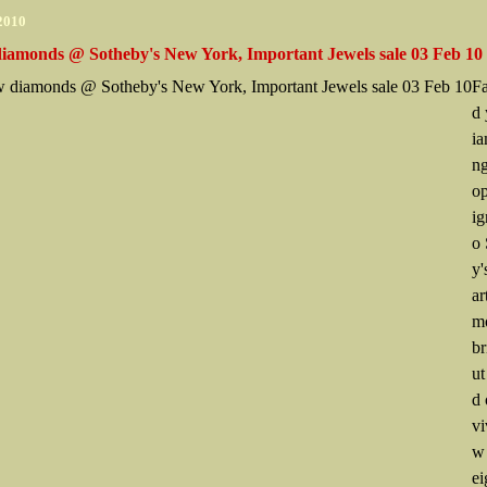
 2010
diamonds @ Sotheby's New York, Important Jewels sale 03 Feb 10
Fa
d 
ia
ng
o
ig
o
y'
ar
m
br
u
d 
vi
w
ei