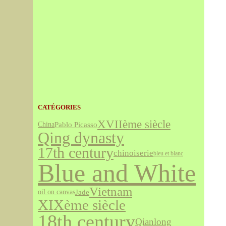
CATÉGORIES
XVIIème siècle
Pablo Picasso
China
Qing dynasty
17th century
chinoiserie
bleu et blanc
Blue and White
Vietnam
Jade
oil on canvas
XIXème siècle
18th century
Qianlong