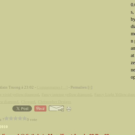
0.
s,
b
d
m
n 
an
at
ze
ne
op
Alain Truong à 23:02 -
Commentaires [
…
]
- Permalien [
#
]
y vivid yellow diamond
,
Fancy intense yellow diamond
,
Fancy Light Yellow dia
low diamond
,
Chopard
,
Christopher Designs
z ?
0 vote
 2010