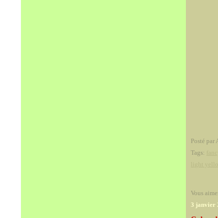
Posté par 
Tags:
fanc
light yel
Vous aime
3 janvier