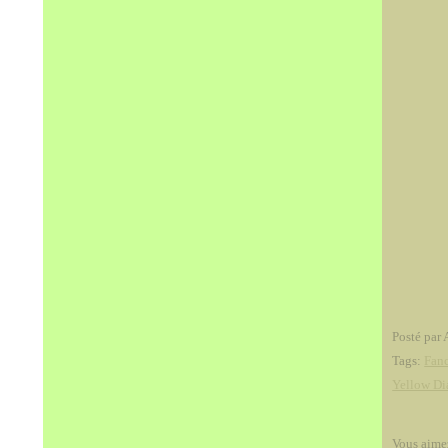
Posté par 
Tags:
Fanc
Yellow D
Vous aime