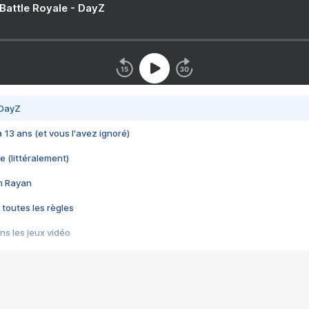
 Battle Royale - DayZ
 DayZ
 a 13 ans (et vous l'avez ignoré)
e (littéralement)
im Rayan
 toutes les règles
s les jeux vidéo
us choquant de Rockstar ? - Le scandale BULLY
e plus moche de Steam
du RÊVE tourne au CAUCHEMAR