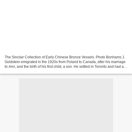
The Sinclair Collection of Early Chinese Bronze Vessels. Photo Bonhams J.
Goldstein emigrated in the 1920s from Poland to Canada, after his marriage
to Ann, and the birth of his first child, a son. He settled in Toronto and had a
thriving business trading...