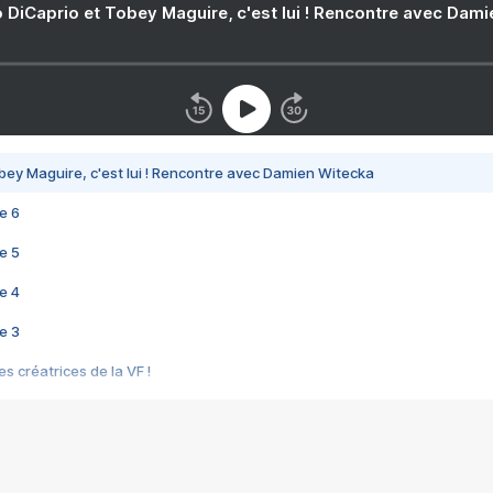
 DiCaprio et Tobey Maguire, c'est lui ! Rencontre avec Dam
bey Maguire, c'est lui ! Rencontre avec Damien Witecka
e 6
e 5
e 4
e 3
s créatrices de la VF !
e 2
e 1
e Mektoub My Love arrive enfin ! Rencontre avec Shaïn Boumedine et Sal