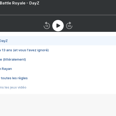
 Battle Royale - DayZ
 DayZ
 a 13 ans (et vous l'avez ignoré)
e (littéralement)
im Rayan
 toutes les règles
s les jeux vidéo
us choquant de Rockstar ? - Le scandale BULLY
e plus moche de Steam
du RÊVE tourne au CAUCHEMAR