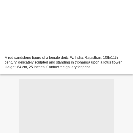
A red sandstone figure of a female deity. W. India, Rajasthan, 10th/11th
century. delicately sculpted and standing in tribhanga upon a lotus flower.
Height: 64 cm, 25 inches. Contact the gallery for price
asianartresource@aol.com Jonathan Tucker & Antonia...