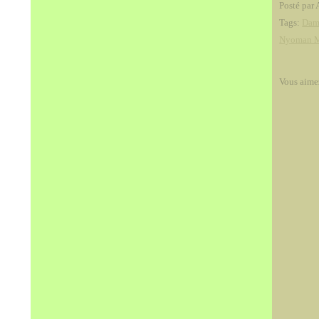
Posté par 
Tags:
Dami
Nyoman M
Vous aime