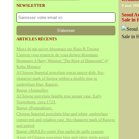
NEWSLETTER
9 mai 20
Seoul A
Sale in
ARTICLES RÉCENTS
Merci de me suivre désormais sur Alain.R.Truong
L'auteur vous remercie de vous diriger désormais
Hommage à Harry Winston "The King of Diamonds" @
Kohn Monaco
A Chinese Imperial porcelain wucai saucer dish. Six-
character mark of Jiajing within a double ring in
underglaze blue, Kangxi,
Bague «Jonquille»
A Chinese porcelain famille rose square vase. Early
Yongzheng, circa 1723.
Bague «Pompadour».
Chinese Imperial porcelain blue and white, underglaze
copper-red and celadon vase. Six-character mark of Kangxi
and period
Bague «BOULE» ornée d'un saphir de taille coussin
A pair of Chinese porcelain blue and white triple-gourd