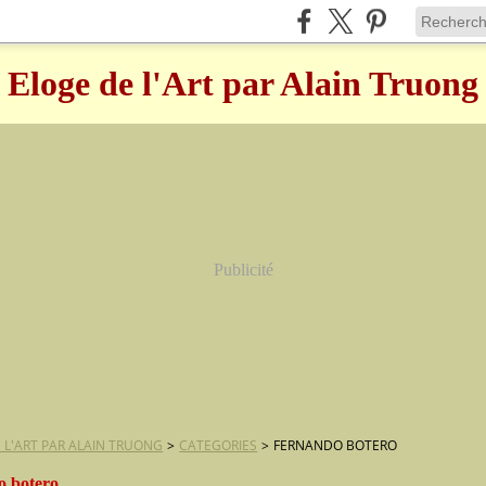
Eloge de l'Art par Alain Truong
Publicité
 L'ART PAR ALAIN TRUONG
>
CATEGORIES
>
FERNANDO BOTERO
o botero