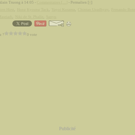
Alain Truong à 14:05 -
Commentaires [
…
]
- Permalien [
#
]
en Hirst
,
Hong Kyoung Tack
,
Yayoi Kusama
,
Chintan Upadhyay
,
Fernando Bot
asriadi
,
Niki de St. Phalle
,
Sanyu
z ?
0 vote
Publicité