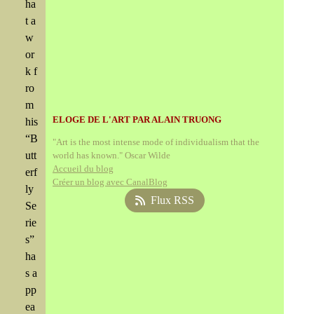
ha
t a
w
or
k f
ro
m
ELOGE DE L'ART PAR ALAIN TRUONG
his
“B
"Art is the most intense mode of individualism that the
utt
world has known." Oscar Wilde
Accueil du blog
erf
Créer un blog avec CanalBlog
ly
Flux RSS
Se
rie
s”
ha
s a
pp
ea