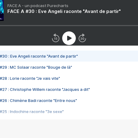
FACE A - un podcast Purecharts
FACE A #30 : Eve Angeli raconte "Avant de partir"
#30 : Eve Angeli raconte "Avant de partir"
#29 : MC Solaar raconte "Bouge de là"
28 : Lorie raconte "Je vais vite"
#27 : Christophe Willem raconte "Jacques a dit"
#26 : Chimène Badi raconte "Entre nous"
#25 : Indochine raconte "3e sexe"
#24 : Zaho raconte "C'est chelou"
#23 : Patrick Bruel raconte "Au café des délices"