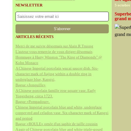
NEWSLETTER
5 octobre
Superbe 
grand m
ARTICLES RÉCENTS
Merci de me suivre désormais sur Alain.R.Truong
L'auteur vous remercie de vous diriger désormais
Hommage à Harry Winston "The King of Diamonds" @
Kohn Monaco
A Chinese Imperial porcelain wucai saucer dish. Six-
character mark of Jiajing within a double ring in
underglaze blue, Kangxi,
Bague «Jonquille»
A Chinese porcelain famille rose square vase. Early
Yongzheng, circa 1723.
Bague «Pompadour».
Chinese Imperial porcelain blue and white, underglaze
copper-red and celadon vase. Six-character mark of Kangxi
and period
Bague «BOULE» ornée d'un saphir de taille coussin
A pair of Chinese porcelain blue and white triple-gourd