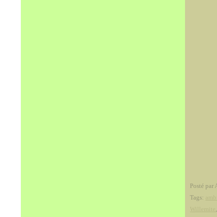
Posté par 
Tags:
amb
Willemite