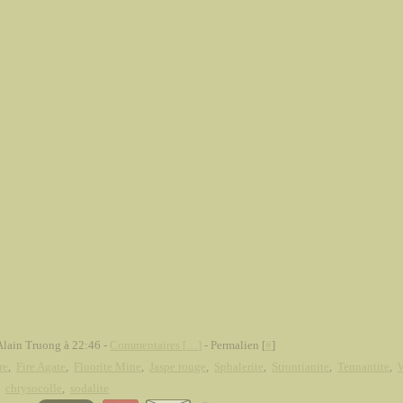
Alain Truong à 22:46 -
Commentaires [
…
]
- Permalien [
#
]
re
,
Fire Agate
,
Fluorite Mine
,
Jaspe rouge
,
Sphalerite
,
Strontianite
,
Tennantite
,
,
chrysocolle
,
sodalite