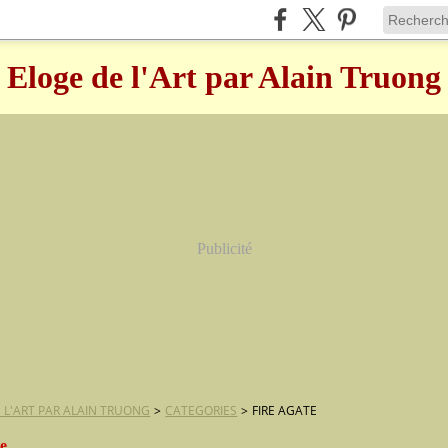
Eloge de l'Art par Alain Truong
Publicité
 L'ART PAR ALAIN TRUONG
>
CATEGORIES
>
FIRE AGATE
te