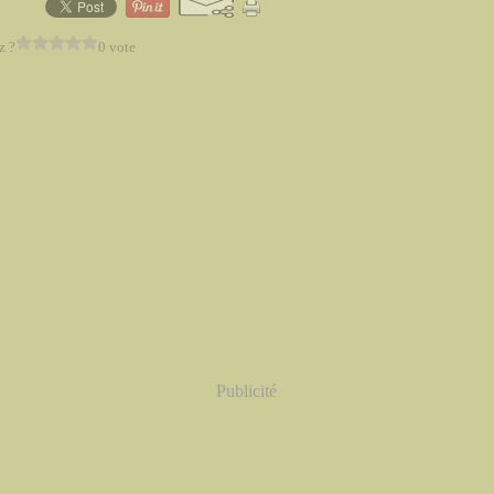
z ?
0 vote
Publicité