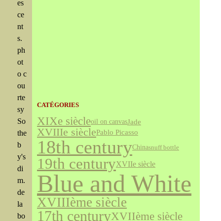
es
ce
nt
s.
ph
ot
o c
ou
rte
CATÉGORIES
sy
XIXe siècle
So
Jade
oil on canvas
XVIIIe siècle
Pablo Picasso
the
18th century
b
China
snuff bottle
y's
19th century
XVIIe siècle
di
Blue and White
m.
de
XVIIIème siècle
la
17th century
XVIIème siècle
bo