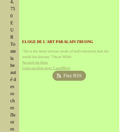
4,
75
0
E
U
R
ELOGE DE L'ART PAR ALAIN TRUONG
To
ute
"Art is the most intense mode of individualism that the
world has known." Oscar Wilde
la
Accueil du blog
be
Créer un blog avec CanalBlog
aut
Flux RSS
é d
es
ro
ch
es
flu
or
es