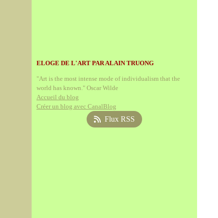
ELOGE DE L'ART PAR ALAIN TRUONG
"Art is the most intense mode of individualism that the
world has known." Oscar Wilde
Accueil du blog
Créer un blog avec CanalBlog
Flux RSS