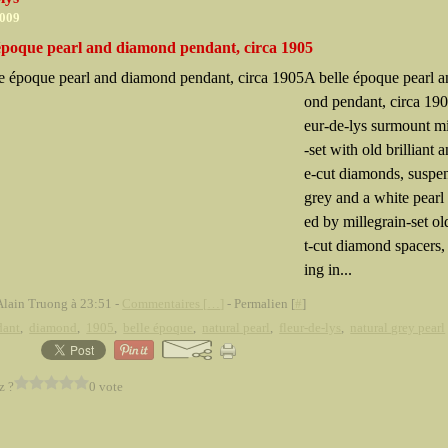
2009
 époque pearl and diamond pendant, circa 1905
A belle époque pearl 
ond pendant, circa 190
eur-de-lys surmount mi
-set with old brilliant 
e-cut diamonds, suspe
grey and a white pearl
ed by millegrain-set old
t-cut diamond spacers,
ing in...
Alain Truong à 23:51 -
Commentaires [
…
]
- Permalien [
#
]
dant
,
diamond
,
1905
,
belle époque
,
natural pearl
,
fleur-de-lys
,
natural grey pearl
z ?
0 vote