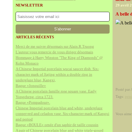
NEWSLETTER
29 avril 
A belle
ARTICLES RÉCENTS
Merci de me suivre désormais sur Alain.R.Truong
L'auteur vous remercie de vous diriger désormais
Hommage à Harry Winston "The King of Diamonds" @
Kohn Monaco
A Chinese Imperial porcelain wucai saucer dish. Six-
character mark of Jiajing within a double ring in
underglaze blue, Kangxi,
Bague «Jonquille»
Posté par 
A Chinese porcelain famille rose square vase. Early
Tags:
pen
Yongzheng, circa 1723.
Bague «Pompadour».
Chinese Imperial porcelain blue and white, underglaze
copper-red and celadon vase. Six-character mark of Kangxi
Vous aime
and period
Bague «BOULE» ornée d'un saphir de taille coussin
A pair of Chinese porcelain blue and white triple-gourd