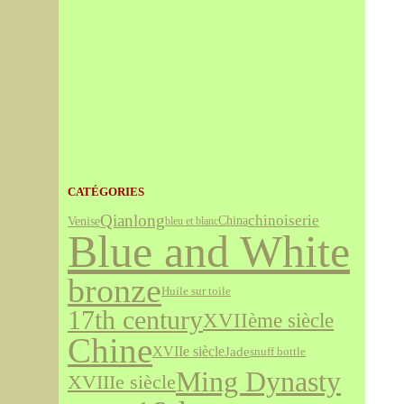
CATÉGORIES
Qianlong
chinoiserie
Venise
China
bleu et blanc
Blue and White
bronze
Huile sur toile
17th century
XVIIème siècle
Chine
XVIIe siècle
Jade
snuff bottle
Ming Dynasty
XVIIIe siècle