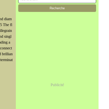
and diam
5 The fl
llegrain
and singl
nding a
 connect
 brillian
 terminat
Publicité