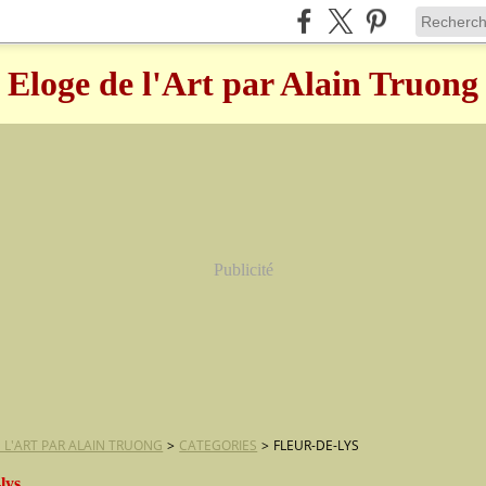
Eloge de l'Art par Alain Truong
Publicité
 L'ART PAR ALAIN TRUONG
>
CATEGORIES
>
FLEUR-DE-LYS
-lys