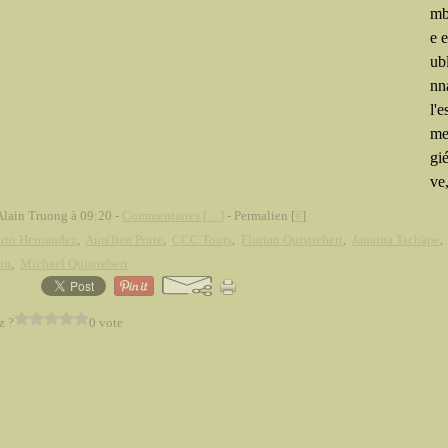
mb
e e
ub
nn
l'e
me
gi
ve,
Alain Truong à 09:20 -
Commentaires [
…
]
- Permalien [
#
]
rto Hernandez
,
Aurélien Porte
,
CCC Tours
,
Florian Quistrebert
,
Janaina Tschäpe
kin
,
Michael Quistrebert
z ?
0 vote