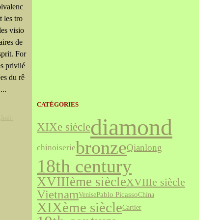
ivalenc
t les tro
les visio
aires de
sprit. For
s privilé
ées du rê
...
CATÉGORIES
,
Joël-
diamond
XIXe siècle
bronze
Qianlong
chinoiserie
18th century
XVIIIème siècle
XVIIIe siècle
Vietnam
Venise
Pablo Picasso
China
XIXème siècle
Cartier