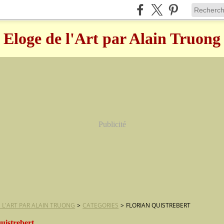
Eloge de l'Art par Alain Truong
Publicité
 L'ART PAR ALAIN TRUONG
>
CATEGORIES
>
FLORIAN QUISTREBERT
quistrebert