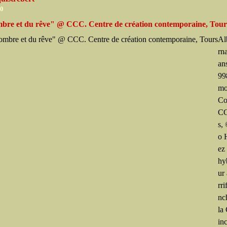
10
mbre et du rêve" @ CCC. Centre de création contemporaine, Tour
Al
rn
ans
99
mo
Co
CC
s,
o 
ez
hy
ur 
rri
nc
la
inc