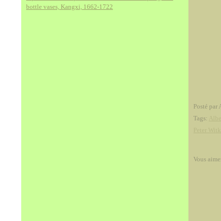
bottle vases, Kangxi, 1662-1722
Posté par 
Tags:
Albe
Peter Wit
Vous aime