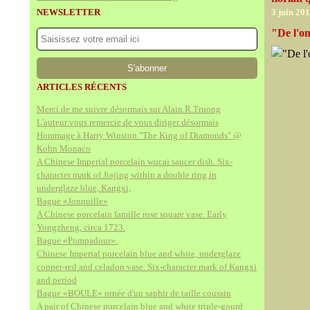
NEWSLETTER
3 juin 20
"De l'o
ARTICLES RÉCENTS
Merci de me suivre désormais sur Alain.R.Truong
L'auteur vous remercie de vous diriger désormais
Hommage à Harry Winston "The King of Diamonds" @
Kohn Monaco
A Chinese Imperial porcelain wucai saucer dish. Six-
character mark of Jiajing within a double ring in
underglaze blue, Kangxi,
Bague «Jonquille»
A Chinese porcelain famille rose square vase. Early
Yongzheng, circa 1723.
Bague «Pompadour».
Chinese Imperial porcelain blue and white, underglaze
copper-red and celadon vase. Six-character mark of Kangxi
and period
Bague «BOULE» ornée d'un saphir de taille coussin
A pair of Chinese porcelain blue and white triple-gourd