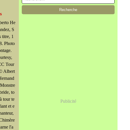
s
berto He
andez, S
 titre, 1
8. Photo
ntage.
urtesy,
C Tour
 © Albert
Hernand
 Monstre
bride, to
à tour te
Publicité
fiant et e
hanteur,
 Chimère
arne l'a