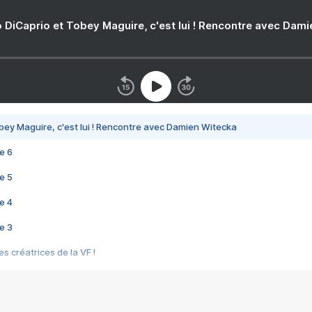
 DiCaprio et Tobey Maguire, c'est lui ! Rencontre avec Dam
bey Maguire, c'est lui ! Rencontre avec Damien Witecka
e 6
e 5
e 4
e 3
s créatrices de la VF !
e 2
e 1