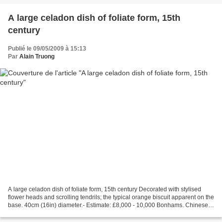
A large celadon dish of foliate form, 15th
century
Publié le 09/05/2009 à 15:13
Par
Alain Truong
A large celadon dish of foliate form, 15th century Decorated with stylised
flower heads and scrolling tendrils; the typical orange biscuit apparent on the
base. 40cm (16in) diameter.- Estimate: £8,000 - 10,000 Bonhams. Chinese &
other Asian Works of Art,...