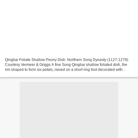
Qingbai Foliate Shallow Peony Dish. Northern Song Dynasty (1127-1279).
Courtesy Vermeer & Griggs A fine Song Qingbai shallow foliated dish, the
rim shaped to form six petals, raised on a short ring foot decorated with
carved and combed design of a peony...