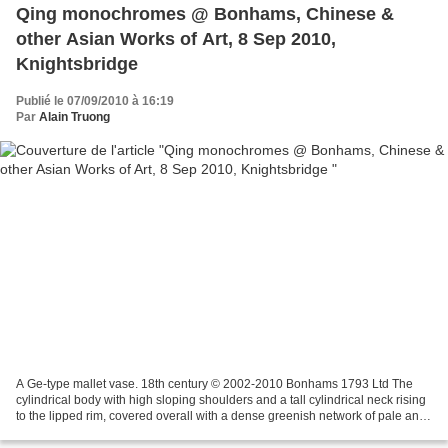
Qing monochromes @ Bonhams, Chinese &
other Asian Works of Art, 8 Sep 2010,
Knightsbridge
Publié le 07/09/2010 à 16:19
Par
Alain Truong
A Ge-type mallet vase. 18th century © 2002-2010 Bonhams 1793 Ltd The
cylindrical body with high sloping shoulders and a tall cylindrical neck rising
to the lipped rim, covered overall with a dense greenish network of pale and
dark crackles imitating the...