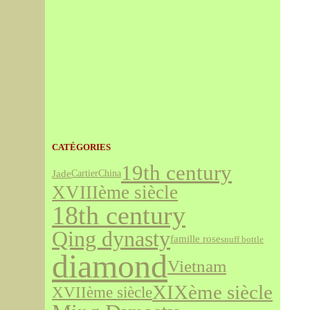
CATÉGORIES
19th century
Jade
Cartier
China
XVIIIème siècle
18th century
Qing dynasty
famille rose
snuff bottle
diamond
Vietnam
XIXème siècle
XVIIème siècle