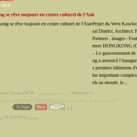
r 2010
 se rêve toujours en centre culturel de l'Asie
Projet du West Kowlo
ral District, Architect: 
Partners . images : Fos
tners HONGKONG (
– Le gouvernement d
ng a annoncé l’inaugur
s premiers bâtiments d'
lus importants complex
els au monde, le...
Alain Truong à 09:06 -
Commentaires [
…
]
- Permalien [
#
]
ry Tang
,
Hongkong
,
West Kowloon Cultural District
,
Foster Partners
z ?
0 vote