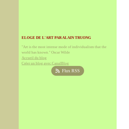
ELOGE DE L'ART PAR ALAIN TRUONG
"Art is the most intense mode of individualism that the
world has known." Oscar Wilde
Accueil du blog
Créer un blog avec CanalBlog
Flux RSS