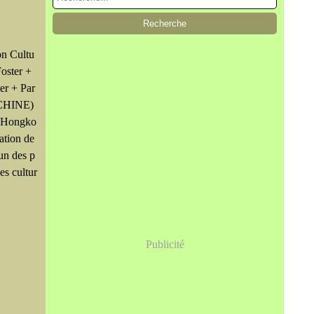
on Cultu
Foster +
ter + Par
CHINE)
e Hongko
ation de
un des p
es cultur
Publicité