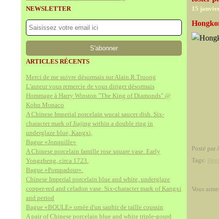
NEWSLETTER
15 janvie
Hongkong
ARTICLES RÉCENTS
Merci de me suivre désormais sur Alain.R.Truong
L'auteur vous remercie de vous diriger désormais
Hommage à Harry Winston "The King of Diamonds" @
Kohn Monaco
A Chinese Imperial porcelain wucai saucer dish. Six-
character mark of Jiajing within a double ring in
underglaze blue, Kangxi,
Bague «Jonquille»
Posté par 
A Chinese porcelain famille rose square vase. Early
Tags:
Hen
Yongzheng, circa 1723.
Bague «Pompadour».
Chinese Imperial porcelain blue and white, underglaze
copper-red and celadon vase. Six-character mark of Kangxi
Vous aime
and period
Bague «BOULE» ornée d'un saphir de taille coussin
A pair of Chinese porcelain blue and white triple-gourd