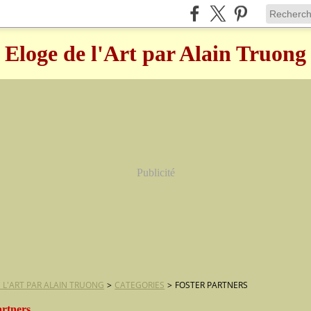
Eloge de l'Art par Alain Truong
Publicité
 L'ART PAR ALAIN TRUONG
>
CATEGORIES
>
FOSTER PARTNERS
artners