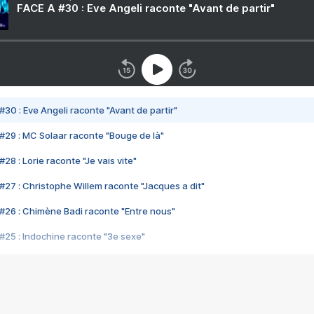
FACE A #30 : Eve Angeli raconte "Avant de partir"
#30 : Eve Angeli raconte "Avant de partir"
#29 : MC Solaar raconte "Bouge de là"
28 : Lorie raconte "Je vais vite"
#27 : Christophe Willem raconte "Jacques a dit"
#26 : Chimène Badi raconte "Entre nous"
#25 : Indochine raconte "3e sexe"
#24 : Zaho raconte "C'est chelou"
#23 : Patrick Bruel raconte "Au café des délices"
#22 : Kyo raconte "Le chemin"