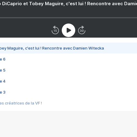
 DiCaprio et Tobey Maguire, c'est lui ! Rencontre avec Dam
bey Maguire, c'est lui ! Rencontre avec Damien Witecka
e 6
e 5
e 4
e 3
s créatrices de la VF !
e 2
e 1
e Mektoub My Love arrive enfin ! Rencontre avec Shaïn Boumedine et Sal