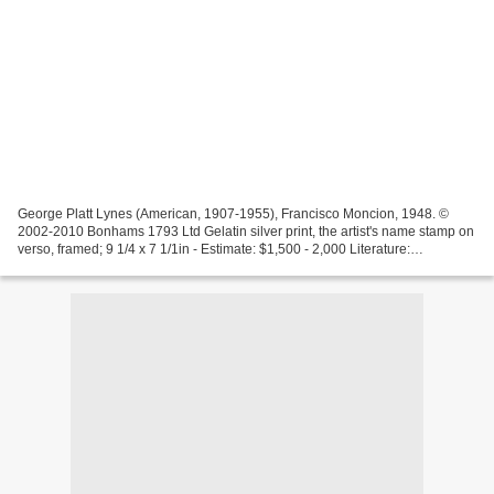
George Platt Lynes (American, 1907-1955), Francisco Moncion, 1948. ©
2002-2010 Bonhams 1793 Ltd Gelatin silver print, the artist's name stamp on
verso, framed; 9 1/4 x 7 1/1in - Estimate: $1,500 - 2,000 Literature:
Reproduced in Der Mann in der Photographie,...