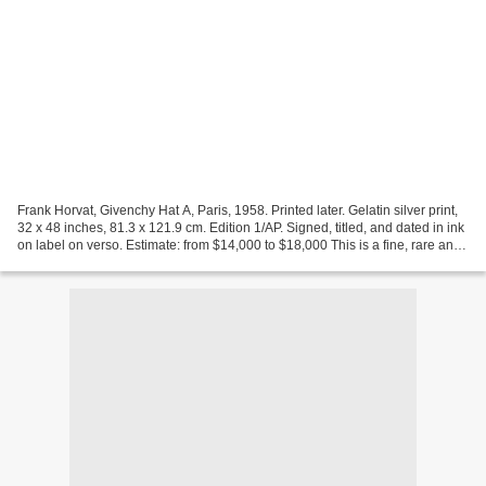
Frank Horvat, Givenchy Hat A, Paris, 1958. Printed later. Gelatin silver print,
32 x 48 inches, 81.3 x 121.9 cm. Edition 1/AP. Signed, titled, and dated in ink
on label on verso. Estimate: from $14,000 to $18,000 This is a fine, rare and
very large print...