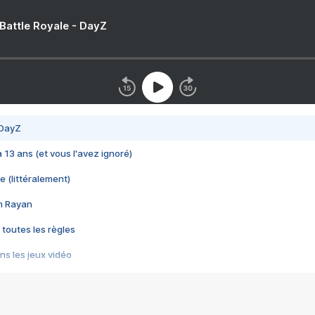
 Battle Royale - DayZ
 DayZ
 a 13 ans (et vous l'avez ignoré)
e (littéralement)
im Rayan
 toutes les règles
s les jeux vidéo
us choquant de Rockstar ? - Le scandale BULLY
e plus moche de Steam