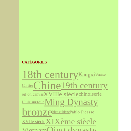
CATÉGORIES
18th century
Kangxi
Venise
Chine
19th century
Cartier
XVIIIe siècle
chinoiserie
oil on canvas
Ming Dynasty
Huile sur toile
bronze
Pablo Picasso
bleu et blanc
XIXème siècle
XVIIe siècle
Qing dynasty
Vietnam