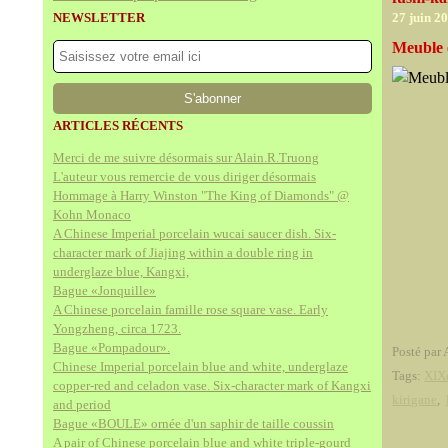
NEWSLETTER
27 juin 2
Meuble é
ARTICLES RÉCENTS
Merci de me suivre désormais sur Alain.R.Truong
L'auteur vous remercie de vous diriger désormais
Hommage à Harry Winston "The King of Diamonds" @
Kohn Monaco
A Chinese Imperial porcelain wucai saucer dish. Six-
character mark of Jiajing within a double ring in
underglaze blue, Kangxi,
Bague «Jonquille»
A Chinese porcelain famille rose square vase. Early
Yongzheng, circa 1723.
Bague «Pompadour».
Posté par 
Chinese Imperial porcelain blue and white, underglaze
Tags:
XIXe
copper-red and celadon vase. Six-character mark of Kangxi
kirigane
,
and period
Bague «BOULE» ornée d'un saphir de taille coussin
A pair of Chinese porcelain blue and white triple-gourd