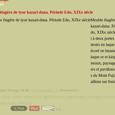
009
tagère de tyoe kazari-dana. Période Edo, XIXe siècle
Meuble étagère
kazari-dana. P
do, XIXe siècl
t à deux portes
tiroirs en laque
écoré en hiram
laque or et kiri
iseaux, paysage
res et pavillon
s du Mont Fuji
aillons sur fond
Alain Truong à 20:48 -
Commentaires [
…
]
- Permalien [
#
]
 siècle
,
nashiji
,
période Edo
,
Meuble étagère
,
fushi-kanagu
,
hiramaki-e
,
kazari
laque ro-iro
,
shibuichi