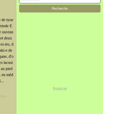
 de tyoe
ériode E
e ouvran
 et deux
 ro-iro, d
aki-e de
gane, d'o
s lacust
s au pied
, en méd
...
Publicité
-dana
,