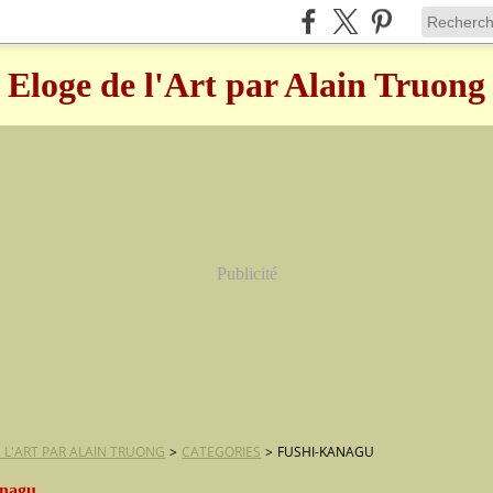
Eloge de l'Art par Alain Truong
Publicité
 L'ART PAR ALAIN TRUONG
>
CATEGORIES
>
FUSHI-KANAGU
anagu