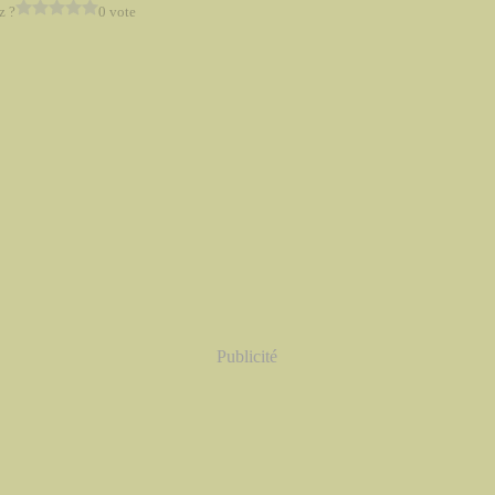
z ?
0 vote
Publicité