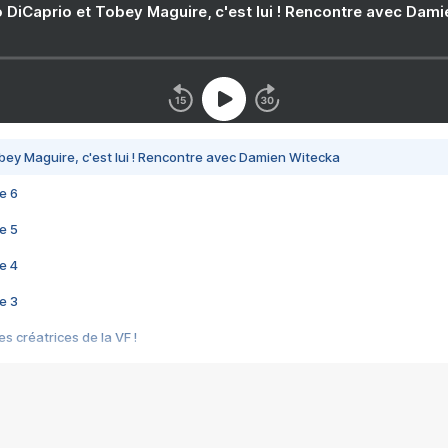
 DiCaprio et Tobey Maguire, c'est lui ! Rencontre avec Dam
bey Maguire, c'est lui ! Rencontre avec Damien Witecka
e 6
e 5
e 4
e 3
s créatrices de la VF !
e 2
e 1
e Mektoub My Love arrive enfin ! Rencontre avec Shaïn Boumedine et Sal