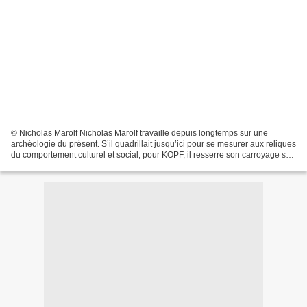
© Nicholas Marolf Nicholas Marolf travaille depuis longtemps sur une
archéologie du présent. S’il quadrillait jusqu’ici pour se mesurer aux reliques
du comportement culturel et social, pour KOPF, il resserre son carroyage sur
le terrain de l’intime. Il...