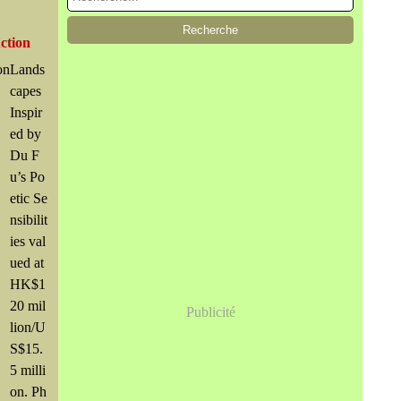
ction
Lands
capes
Inspir
ed by
Du F
u’s Po
etic Se
nsibilit
ies val
ued at
HK$1
20 mil
Publicité
lion/U
S$15.
5 milli
on. Ph