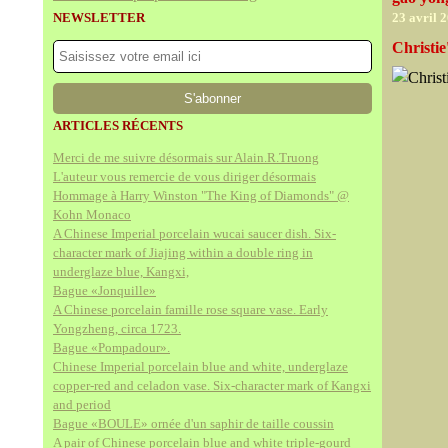
NEWSLETTER
23 avril 
Christie
ARTICLES RÉCENTS
Merci de me suivre désormais sur Alain.R.Truong
L'auteur vous remercie de vous diriger désormais
Hommage à Harry Winston "The King of Diamonds" @
Kohn Monaco
A Chinese Imperial porcelain wucai saucer dish. Six-
character mark of Jiajing within a double ring in
underglaze blue, Kangxi,
Bague «Jonquille»
A Chinese porcelain famille rose square vase. Early
Yongzheng, circa 1723.
Bague «Pompadour».
Chinese Imperial porcelain blue and white, underglaze
copper-red and celadon vase. Six-character mark of Kangxi
and period
Bague «BOULE» ornée d'un saphir de taille coussin
A pair of Chinese porcelain blue and white triple-gourd