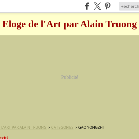
Eloge de l'Art par Alain Truong
Publicité
 L'ART PAR ALAIN TRUONG
>
CATEGORIES
>
GAO YONGZHI
gzhi