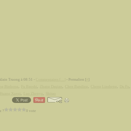
Alain Truong à 08:51 -
Commentaires [
…
]
- Permalien [
#
]
ng Binhong
,
Fu Baoshi
,
Zhang Daqian
,
Chen Banding
,
Cheng Linsheng
,
Du Fu
Huang Xuepi
,
Luo Zhenyu
,
Shitao
z ?
0 vote