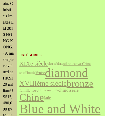
oto: C
hristi
e's Im
ages L
td 201
0 HO
NG K
ONG.
- A ma
CATÉGORIES
sterpie
XIXe siècle
oil on canvas
China
bleu et blanc
ce val
diamond
ued at
Venise
snuff bottle
HK$1
bronze
XVIIIème siècle
20 mil
chinoiserie
famille rose
lion/U
Huile sur toile
Chine
S$15,
Jade
480,0
Blue and White
00 by
Ming