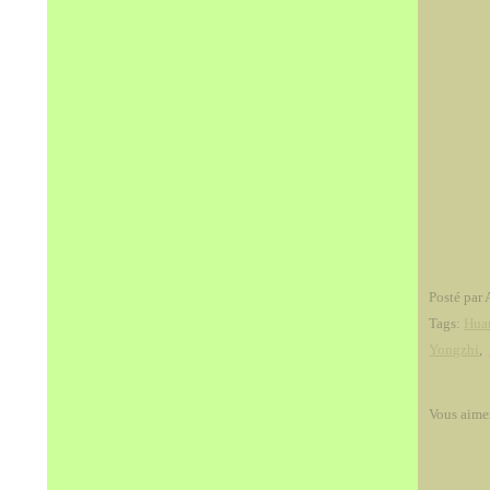
Posté par 
Tags:
Hua
Yongzhi
,
Vous aime