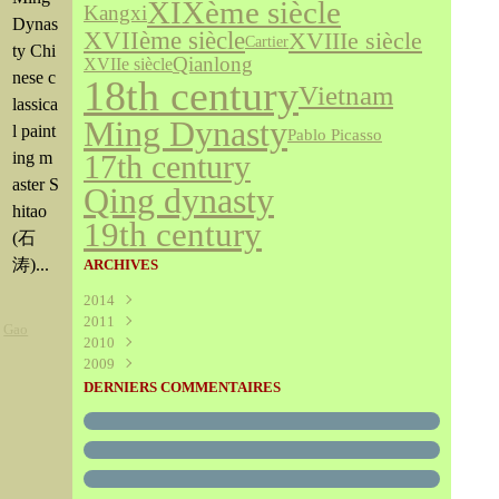
XIXème siècle
Kangxi
Dynas
XVIIème siècle
XVIIIe siècle
Cartier
ty Chi
Qianlong
XVIIe siècle
nese c
18th century
Vietnam
lassica
Ming Dynasty
l paint
Pablo Picasso
ing m
17th century
aster S
Qing dynasty
hitao
19th century
(石
涛)...
ARCHIVES
2014
2011
Août
(1)
,
Gao
2010
Juillet
(160)
2009
Juin
Décembre
(376)
(294)
Mai
Novembre
Décembre
(340)
(208)
(595)
DERNIERS COMMENTAIRES
Avril
Octobre
Novembre
(305)
(527)
(237)
Mars
Septembre
Octobre
(227)
(227)
(272)
Février
Août
Septembre
(52)
(293)
(228)
Janvier
Juillet
Août
(273)
(325)
(289)
Juin
Juillet
(466)
(316)