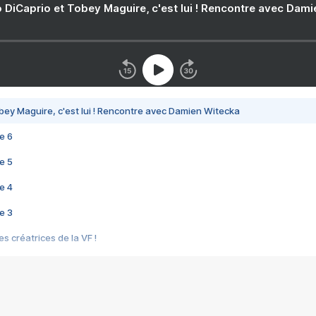
 DiCaprio et Tobey Maguire, c'est lui ! Rencontre avec Dam
bey Maguire, c'est lui ! Rencontre avec Damien Witecka
e 6
e 5
e 4
e 3
s créatrices de la VF !
e 2
e 1
e Mektoub My Love arrive enfin ! Rencontre avec Shaïn Boumedine et Sal