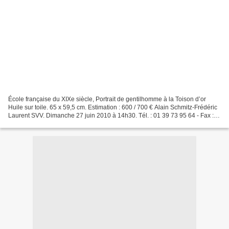
École française du XIXe siècle, Portrait de gentilhomme à la Toison d’or
Huile sur toile. 65 x 59,5 cm. Estimation : 600 / 700 € Alain Schmitz-Frédéric
Laurent SVV. Dimanche 27 juin 2010 à 14h30. Tél. : 01 39 73 95 64 - Fax :
01 39 73 03 14 - E-mail :...