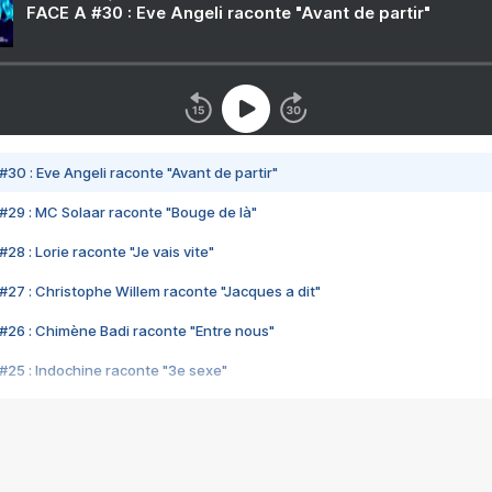
FACE A #30 : Eve Angeli raconte "Avant de partir"
#30 : Eve Angeli raconte "Avant de partir"
#29 : MC Solaar raconte "Bouge de là"
28 : Lorie raconte "Je vais vite"
#27 : Christophe Willem raconte "Jacques a dit"
#26 : Chimène Badi raconte "Entre nous"
#25 : Indochine raconte "3e sexe"
#24 : Zaho raconte "C'est chelou"
#23 : Patrick Bruel raconte "Au café des délices"
#22 : Kyo raconte "Le chemin"