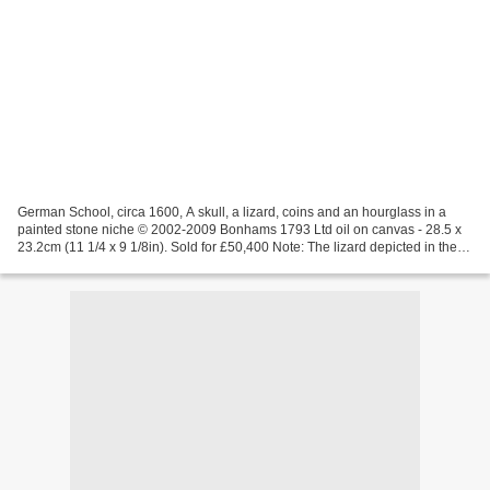
German School, circa 1600, A skull, a lizard, coins and an hourglass in a
painted stone niche © 2002-2009 Bonhams 1793 Ltd oil on canvas - 28.5 x
23.2cm (11 1/4 x 9 1/8in). Sold for £50,400 Note: The lizard depicted in the
present painting relates, in...