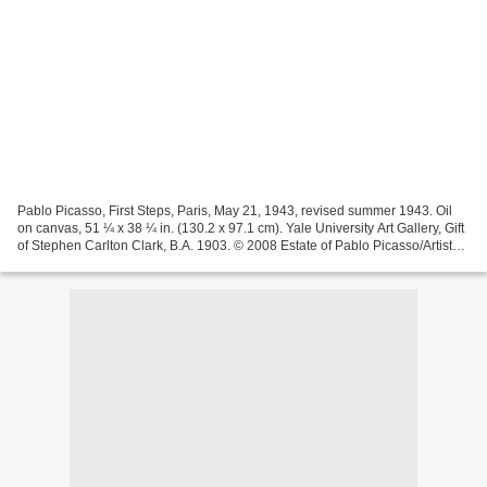
Pablo Picasso, First Steps, Paris, May 21, 1943, revised summer 1943. Oil
on canvas, 51 ¼ x 38 ¼ in. (130.2 x 97.1 cm). Yale University Art Gallery, Gift
of Stephen Carlton Clark, B.A. 1903. © 2008 Estate of Pablo Picasso/Artists
Rights Society (ARS),...