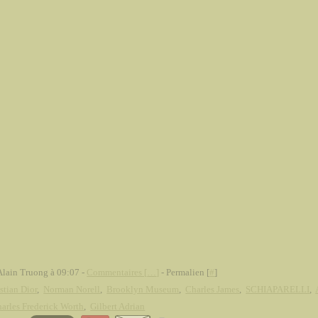
Alain Truong à 09:07 -
Commentaires [
…
]
- Permalien [
#
]
stian Dior
,
Norman Norell
,
Brooklyn Museum
,
Charles James
,
SCHIAPARELLI
,
arles Frederick Worth
,
Gilbert Adrian