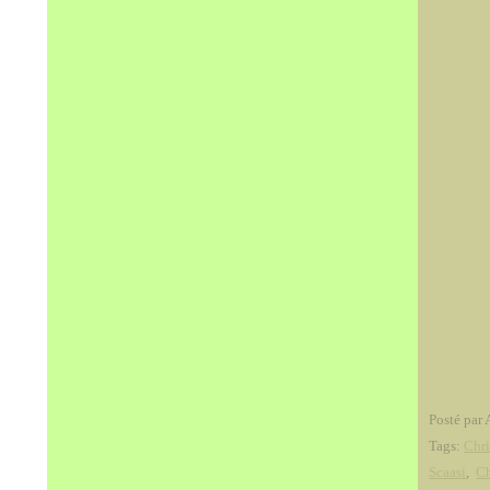
Posté par 
Tags:
Chri
Scaasi
,
Ch