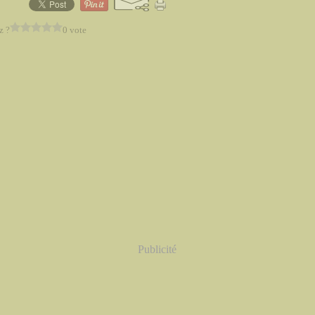
z ?
0 vote
Publicité