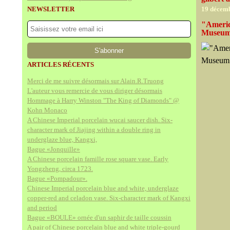
NEWSLETTER
19 décem
"Americ
Museum 
ARTICLES RÉCENTS
Merci de me suivre désormais sur Alain.R.Truong
L'auteur vous remercie de vous diriger désormais
Hommage à Harry Winston "The King of Diamonds" @
Kohn Monaco
A Chinese Imperial porcelain wucai saucer dish. Six-
character mark of Jiajing within a double ring in
underglaze blue, Kangxi,
Bague «Jonquille»
A Chinese porcelain famille rose square vase. Early
Yongzheng, circa 1723.
Bague «Pompadour».
Chinese Imperial porcelain blue and white, underglaze
copper-red and celadon vase. Six-character mark of Kangxi
and period
Bague «BOULE» ornée d'un saphir de taille coussin
A pair of Chinese porcelain blue and white triple-gourd