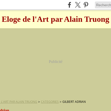
Eloge de l'Art par Alain Truong
Publicité
 L'ART PAR ALAIN TRUONG
>
CATEGORIES
>
GILBERT ADRIAN
adrian