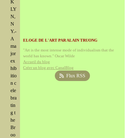
K
LY
N,
N
Y.-
A
ELOGE DE L'ART PAR ALAIN TRUONG
ma
"Art is the most intense mode of individualism that the
jor
world has known." Oscar Wilde
ex
Accueil du blog
Créer un blog avec CanalBlog
hib
itio
Flux RSS
n c
ele
bra
tin
g t
he
Br
oo