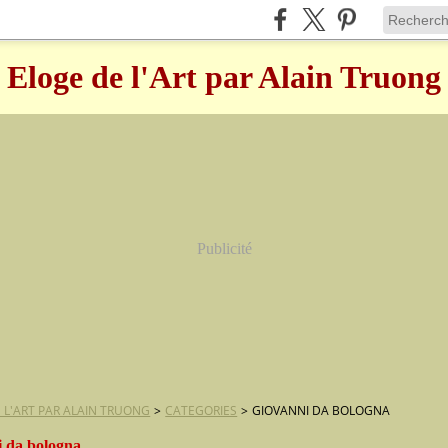
Eloge de l'Art par Alain Truong
Publicité
 L'ART PAR ALAIN TRUONG
>
CATEGORIES
>
GIOVANNI DA BOLOGNA
i da bologna