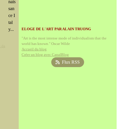
nais
san
ce I
tal
y...
ELOGE DE L'ART PAR ALAIN TRUONG
"Art is the most intense mode of individualism that the
world has known." Oscar Wilde
 da
Accueil du blog
Créer un blog avec CanalBlog
Flux RSS