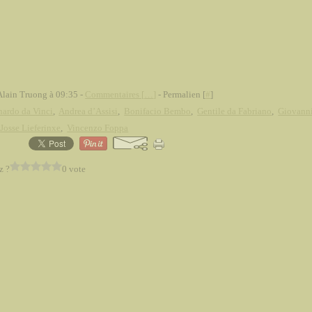
Alain Truong à 09:35 -
Commentaires [
…
]
- Permalien [
#
]
ardo da Vinci
,
Andrea d’Assisi
,
Bonifacio Bembo
,
Gentile da Fabriano
,
Giovanni
,
Josse Lieferinxe
,
Vincenzo Foppa
z ?
0 vote