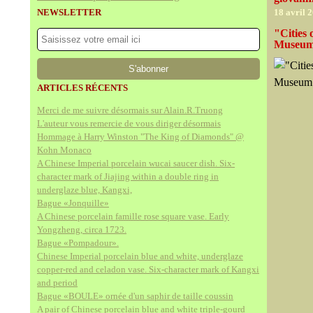
NEWSLETTER
18 avril 
"Cities
Museu
ARTICLES RÉCENTS
Merci de me suivre désormais sur Alain.R.Truong
L'auteur vous remercie de vous diriger désormais
Hommage à Harry Winston "The King of Diamonds" @
Kohn Monaco
A Chinese Imperial porcelain wucai saucer dish. Six-
character mark of Jiajing within a double ring in
underglaze blue, Kangxi,
Bague «Jonquille»
A Chinese porcelain famille rose square vase. Early
Yongzheng, circa 1723.
Bague «Pompadour».
Chinese Imperial porcelain blue and white, underglaze
copper-red and celadon vase. Six-character mark of Kangxi
and period
Bague «BOULE» ornée d'un saphir de taille coussin
A pair of Chinese porcelain blue and white triple-gourd