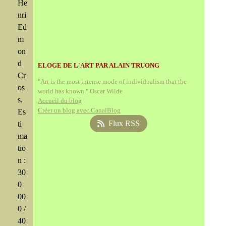
He
nri
Ed
m
on
d
ELOGE DE L'ART PAR ALAIN TRUONG
Cr
"Art is the most intense mode of individualism that the
os
world has known." Oscar Wilde
s.
Accueil du blog
Créer un blog avec CanalBlog
Es
Flux RSS
ti
ma
tio
n :
30
0
00
0 /
40