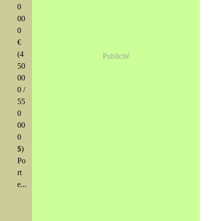
0
00
0
€
(4
Publicité
50
00
0 /
55
0
00
0
$)
Po
rt
e...