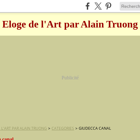
Eloge de l'Art par Alain Truong
Publicité
 L'ART PAR ALAIN TRUONG
>
CATEGORIES
>
GIUDECCA CANAL
a canal