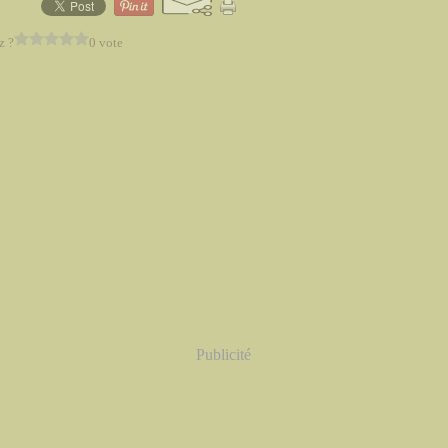
z ?
0 vote
Publicité