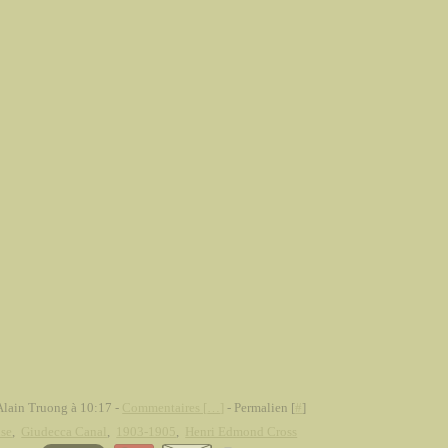
Alain Truong à 10:17 -
Commentaires [
…
]
- Permalien [
#
]
ise
,
Giudecca Canal
,
1903-1905
,
Henri Edmond Cross