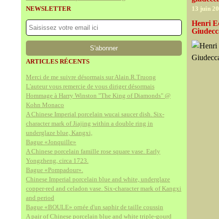
NEWSLETTER
13 juin 2
Henri E
Giudecc
ARTICLES RÉCENTS
Merci de me suivre désormais sur Alain.R.Truong
L'auteur vous remercie de vous diriger désormais
Hommage à Harry Winston "The King of Diamonds" @
Kohn Monaco
A Chinese Imperial porcelain wucai saucer dish. Six-
character mark of Jiajing within a double ring in
underglaze blue, Kangxi,
Bague «Jonquille»
A Chinese porcelain famille rose square vase. Early
Yongzheng, circa 1723.
Bague «Pompadour».
Chinese Imperial porcelain blue and white, underglaze
copper-red and celadon vase. Six-character mark of Kangxi
and period
Bague «BOULE» ornée d'un saphir de taille coussin
A pair of Chinese porcelain blue and white triple-gourd