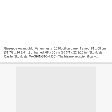
Giuseppe Arcimboldo, Vertumnus, c. 1590, oil on panel, framed: 81 x 68 cm
(31 7/8 x 26 3/4 in.) unframed: 68 x 56 cm (26 3/4 x 22 1/16 in.) Skokloster
Castle, Skokloster WASHINGTON, DC.- The bizarre yet scientifically
accurate composite heads painted...