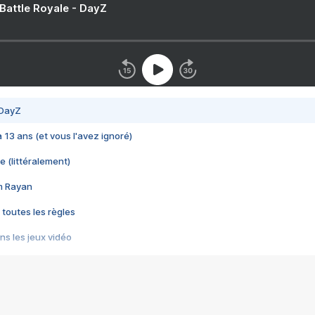
 Battle Royale - DayZ
 DayZ
 a 13 ans (et vous l'avez ignoré)
e (littéralement)
im Rayan
 toutes les règles
s les jeux vidéo
us choquant de Rockstar ? - Le scandale BULLY
e plus moche de Steam
du RÊVE tourne au CAUCHEMAR