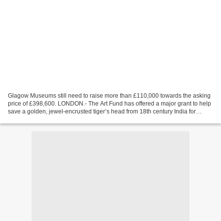
Glagow Museums still need to raise more than £110,000 towards the asking
price of £398,600. LONDON.- The Art Fund has offered a major grant to help
save a golden, jewel-encrusted tiger’s head from 18th century India for
public collections. The tiger’s...