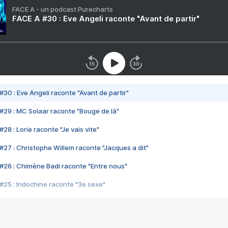
FACE A - un podcast Purecharts
FACE A #30 : Eve Angeli raconte "Avant de partir"
#30 : Eve Angeli raconte "Avant de partir"
#29 : MC Solaar raconte "Bouge de là"
28 : Lorie raconte "Je vais vite"
#27 : Christophe Willem raconte "Jacques a dit"
#26 : Chimène Badi raconte "Entre nous"
#25 : Indochine raconte "3e sexe"
#24 : Zaho raconte "C'est chelou"
#23 : Patrick Bruel raconte "Au café des délices"