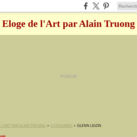
Eloge de l'Art par Alain Truong
Publicité
 L'ART PAR ALAIN TRUONG
>
CATEGORIES
>
GLENN LIGON
gon