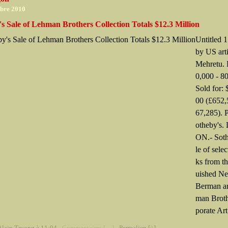
mbre 2010
s Sale of Lehman Brothers Collection Totals $12.3 Million
Untitled 1 
by US arti
Mehretu. 
0,000 - 8
Sold for:
00 (£652,
67,285). 
otheby's
ON.- Soth
le of sele
ks from th
uished Ne
Berman a
man Broth
porate Art.
Alain Truong à 11:04 -
Commentaires [
…
]
- Permalien [
#
]