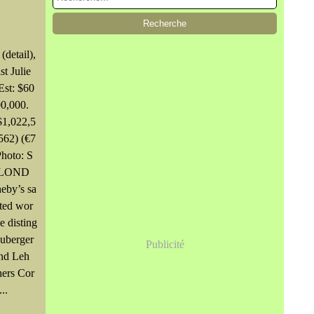
(detail),
st Julie
Est: $60
00,000.
 $1,022,5
562) (€7
Photo: S
. LOND
eby’s sa
cted wor
e disting
uberger
Publicité
nd Leh
ers Cor
..