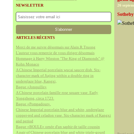
NEWSLETTER
26 septe
Sotheby'
ARTICLES RÉCENTS
Merci de me suivre désormais sur Alain.R.Truong
L'auteur vous remercie de vous diriger désormais
Hommage à Harry Winston "The King of Diamonds" @
Kohn Monaco
A Chinese Imperial porcelain wucai saucer dish. Six-
character mark of Jiajing within a double ring in
underglaze blue, Kangxi,
Bague «Jonquille»
A Chinese porcelain famille rose square vase. Early
Yongzheng, circa 1723.
Bague «Pompadour».
Chinese Imperial porcelain blue and white, underglaze
copper-red and celadon vase. Six-character mark of Kangxi
and period
Bague «BOULE» ornée d'un saphir de taille coussin
A pair of Chinese porcelain blue and white triple-gourd
Posté par 