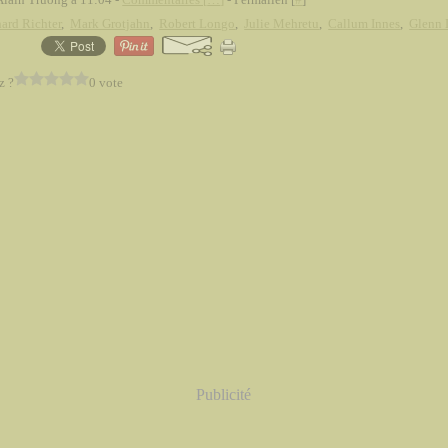
ard Richter
,
Mark Grotjahn
,
Robert Longo
,
Julie Mehretu
,
Callum Innes
,
Glenn 
z ?
0 vote
Publicité