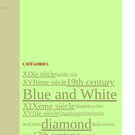
Ligon
CATÉGORIES
XIXe siècle
famille rose
19th century
XVIIème siècle
Blue and White
XIXème siècle
Venise
bleu et blanc
XVIIIe siècle
Qianlong
chinoiserie
diamond
snuff bottle
Huile sur toile