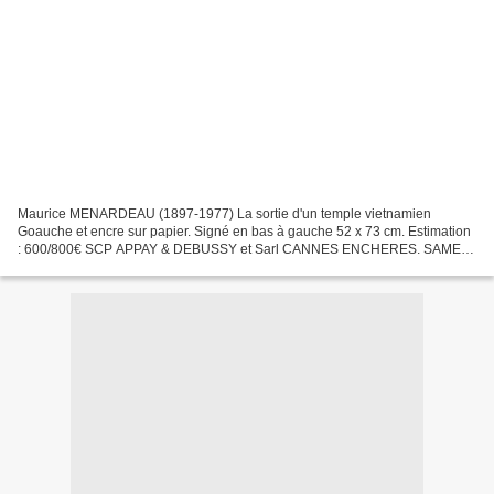
Maurice MENARDEAU (1897-1977) La sortie d'un temple vietnamien
Goauche et encre sur papier. Signé en bas à gauche 52 x 73 cm. Estimation
: 600/800€ SCP APPAY & DEBUSSY et Sarl CANNES ENCHERES. SAMEDI
18 DéCEMBRE à 10 H 00. 20, rue Jean Jaurès (place de...