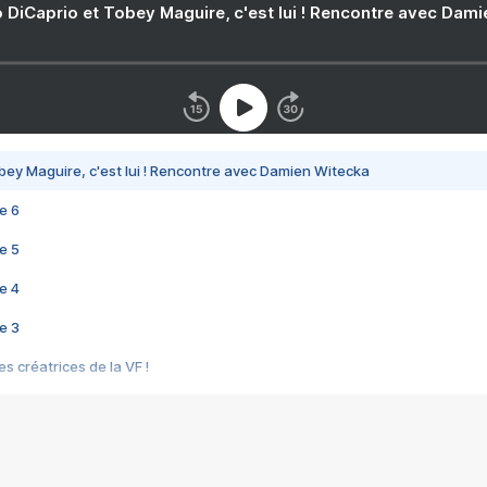
 DiCaprio et Tobey Maguire, c'est lui ! Rencontre avec Dam
bey Maguire, c'est lui ! Rencontre avec Damien Witecka
e 6
e 5
e 4
e 3
s créatrices de la VF !
e 2
e 1
e Mektoub My Love arrive enfin ! Rencontre avec Shaïn Boumedine et Sal