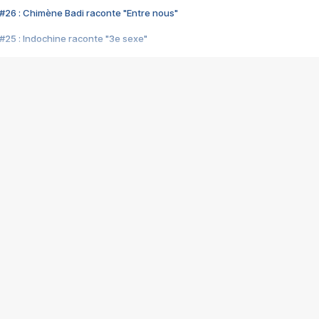
#26 : Chimène Badi raconte "Entre nous"
#25 : Indochine raconte "3e sexe"
#24 : Zaho raconte "C'est chelou"
#23 : Patrick Bruel raconte "Au café des délices"
#22 : Kyo raconte "Le chemin"
#21 : Nolwenn Leroy raconte "Cassé"
#20 : Patrick Hernandez raconte "Born to be alive"
#19 : Lorie raconte "Près de moi"
#18 : Michael Jones raconte "A nos actes manqués" (avec Jean-Jacque
#17 : Khaled raconte "Aïcha"
#16 : Corneille raconte "Parce qu'on vient de loin"
#15 : Indochine raconte "L'aventurier"