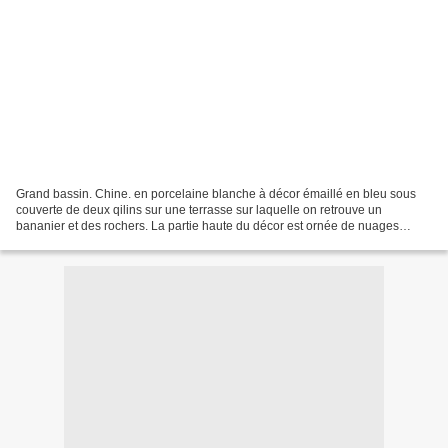
Grand bassin. Chine. en porcelaine blanche à décor émaillé en bleu sous
couverte de deux qilins sur une terrasse sur laquelle on retrouve un
bananier et des rochers. La partie haute du décor est ornée de nuages
stylisés. Haut. 26 cm - Diam. 40 cm Estimation...