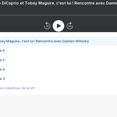
 DiCaprio et Tobey Maguire, c'est lui ! Rencontre avec Dam
bey Maguire, c'est lui ! Rencontre avec Damien Witecka
e 6
e 5
e 4
e 3
s créatrices de la VF !
e 2
e 1
e Mektoub My Love arrive enfin ! Rencontre avec Shaïn Boumedine et Sal