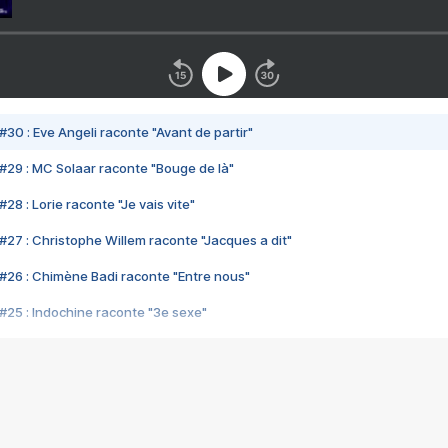
#30 : Eve Angeli raconte "Avant de partir"
#29 : MC Solaar raconte "Bouge de là"
28 : Lorie raconte "Je vais vite"
#27 : Christophe Willem raconte "Jacques a dit"
#26 : Chimène Badi raconte "Entre nous"
#25 : Indochine raconte "3e sexe"
#24 : Zaho raconte "C'est chelou"
#23 : Patrick Bruel raconte "Au café des délices"
#22 : Kyo raconte "Le chemin"