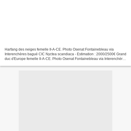
Harfang des neiges femelle II-A-CE. Photo Osenat Fontainebleau via
Interenchères bagué CIC Nyctea scandiaca - Estimation : 2000/2500€ Grand
duc d'Europe femelle II-A-CE. Photo Osenat Fontainebleau via Interenchères
bagué CIC Bubo bubo - Estimation : 1500/1800€...